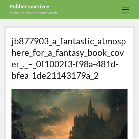
Publier son Livre
open
écrire, publier et promouvoir
menu
Accueil
jb877903_a_fantastic_atmosp
Formations
here_for_a_fantasy_book_cov
Services
er_._–_0f1002f3-f98a-481d-
Blog
bfea-1de21143179a_2
Auto-édition
Maisons d’édition
Ecriture
Actualités
A propos
Contact