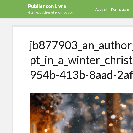
Publier son Livre
Accueil
Formations
écrire, publier et promouvoir
jb877903_an_author
pt_in_a_winter_chri
954b-413b-8aad-2a