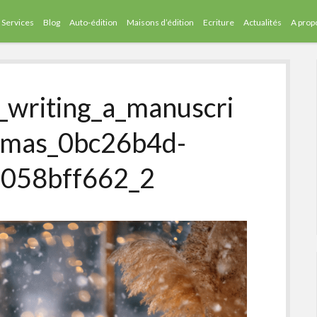
Services
Blog
Auto-édition
Maisons d’édition
Ecriture
Actualités
A prop
_writing_a_manuscri
stmas_0bc26b4d-
f058bff662_2