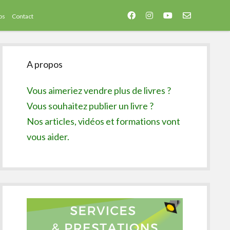
facebook
instagram
youtube
email-
os
Contact
form
Sidebar
A propos
Vous aimeriez vendre plus de livres ?
Vous souhaitez publier un livre ?
Nos articles, vidéos et formations vont
vous aider.