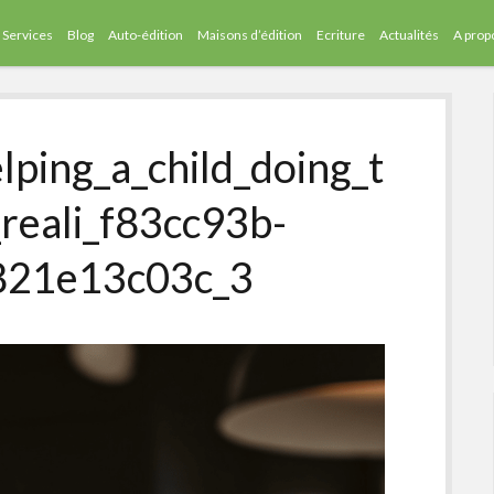
Services
Blog
Auto-édition
Maisons d’édition
Ecriture
Actualités
A prop
ping_a_child_doing_t
reali_f83cc93b-
821e13c03c_3