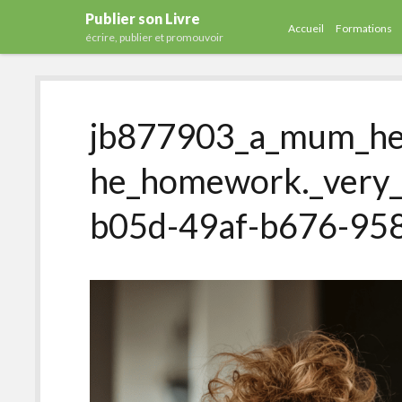
Publier son Livre
Accueil
Formations
écrire, publier et promouvoir
jb877903_a_mum_hel
he_homework._very_
b05d-49af-b676-95