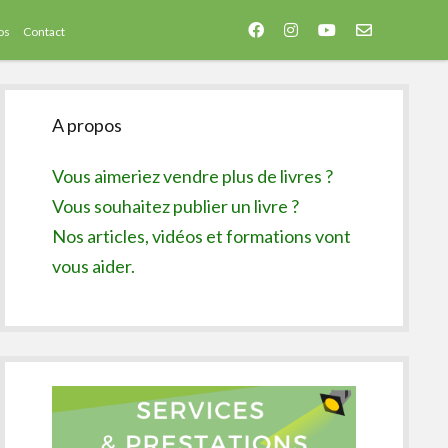
facebook
instagram
youtube
email-
os
Contact
form
Sidebar
A propos
Vous aimeriez vendre plus de livres ?
Vous souhaitez publier un livre ?
Nos articles, vidéos et formations vont
vous aider.