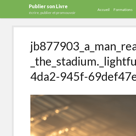
Publier son Livre
Accueil
Formations
écrire, publier et promouvoir
jb877903_a_man_rea
_the_stadium._light
4da2-945f-69def47