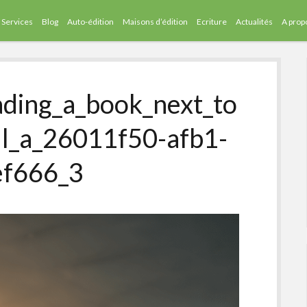
Services
Blog
Auto-édition
Maisons d’édition
Ecriture
Actualités
A prop
ding_a_book_next_to
ful_a_26011f50-afb1-
ef666_3