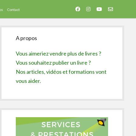
facebook
instagram
youtube
email-
os
Contact
form
Sidebar
A propos
Vous aimeriez vendre plus de livres ?
Vous souhaitez publier un livre ?
Nos articles, vidéos et formations vont
vous aider.