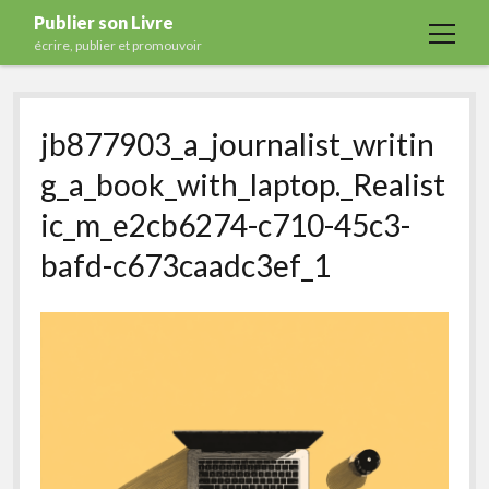
Publier son Livre
open
écrire, publier et promouvoir
menu
Accueil
jb877903_a_journalist_writin
Formations
g_a_book_with_laptop._Realist
Services
ic_m_e2cb6274-c710-45c3-
Blog
bafd-c673caadc3ef_1
Auto-édition
Maisons d’édition
Ecriture
Actualités
A propos
Contact