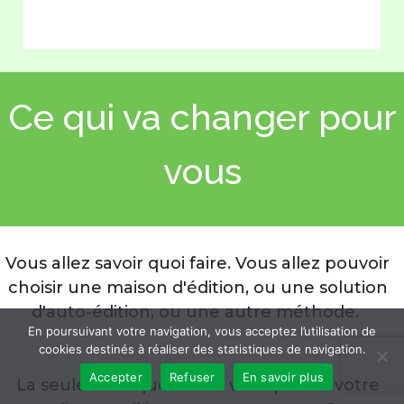
Ce qui va changer pour
vous
Vous allez savoir quoi faire. Vous allez pouvoir
choisir une maison d'édition, ou une solution
d'auto-édition, ou une autre méthode.
En poursuivant votre navigation, vous acceptez l’utilisation de
cookies destinés à réaliser des statistiques de navigation.
Accepter
Refuser
En savoir plus
La seule vraie question à vous poser : votre