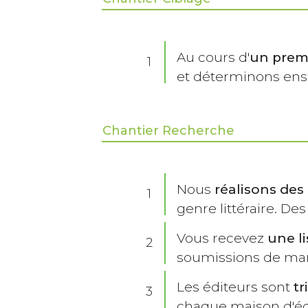
Au cours d'
un premi
1
et déterminons ense
Chantier Recherche
Nous
réalisons des
1
genre littéraire. De
Vous recevez
une li
2
soumissions de man
Les éditeurs sont
tr
3
chaque maison d'édi