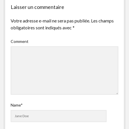
facebook
instagram
youtube
email-
Laisser un commentaire
form
Votre adresse e-mail ne sera pas publiée.
Les champs
obligatoires sont indiqués avec
*
Comment
Name*