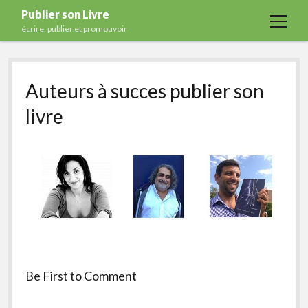
Publier son Livre
open
écrire, publier et promouvoir
menu
Accueil
Auteurs à succes publier son
Formations
livre
Services
Blog
Auto-édition
Maisons d’édition
Ecriture
Actualités
A propos
Be First to Comment
Contact