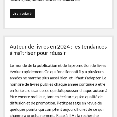
Comment
Lire la suite
utiliser
Filéas,
l’outil
de
suivi
des
Auteur de livres en 2024 : les tendances
ventes
de
à maîtriser pour réussir
livres
?
Le monde de la publication et de la promotion de livres
évolue rapidement. Ce qui fonctionnait il y a plusieurs
années ne marche plus aussi bien, et il faut s’adapter. Le
nombre de livres publiés chaque année continue à être
en forte croissance, ce qui doit pousser chaque auteur à
être encore meilleur, tant en écriture, qu’en qualité de
diffusion et de promotion. Petit passage en revue de
quelques points qui comptent aujourd’hui et de ce qui
changera prochainement. Face à l’IA : la recherche