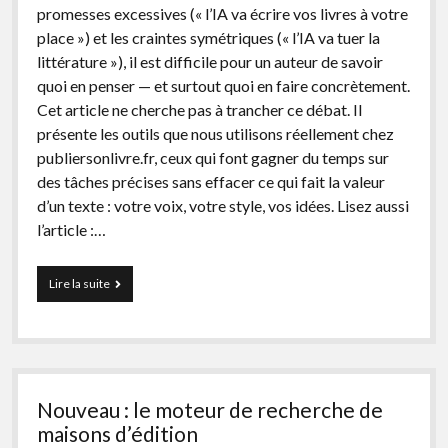
promesses excessives (« l’IA va écrire vos livres à votre
facebook
instagram
youtube
email-
place ») et les craintes symétriques (« l’IA va tuer la
form
littérature »), il est difficile pour un auteur de savoir
quoi en penser — et surtout quoi en faire concrètement.
Cet article ne cherche pas à trancher ce débat. Il
présente les outils que nous utilisons réellement chez
publiersonlivre.fr, ceux qui font gagner du temps sur
des tâches précises sans effacer ce qui fait la valeur
d’un texte : votre voix, votre style, vos idées. Lisez aussi
l’article :…
Les
Lire la suite
meilleurs
outils
d’IA
pour
auteurs
:
Nouveau : le moteur de recherche de
ce
qui
maisons d’édition
marche