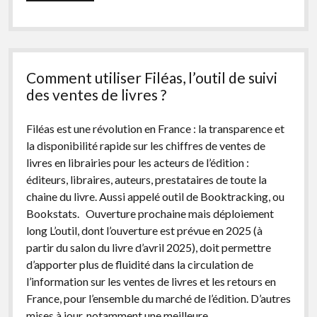
mieux
vendre
son
livre
?
3
Comment utiliser Filéas, l’outil de suivi
axes
à
des ventes de livres ?
travailler
à
Filéas est une révolution en France : la transparence et
partir
de
la disponibilité rapide sur les chiffres de ventes de
vos
livres en librairies pour les acteurs de l’édition :
propres
éditeurs, libraires, auteurs, prestataires de toute la
habitudes
d’achat
chaine du livre. Aussi appelé outil de Booktracking, ou
Bookstats. Ouverture prochaine mais déploiement
long L’outil, dont l’ouverture est prévue en 2025 (à
partir du salon du livre d’avril 2025), doit permettre
d’apporter plus de fluidité dans la circulation de
l’information sur les ventes de livres et les retours en
France, pour l’ensemble du marché de l’édition. D’autres
mises à jour, notamment une meilleure…