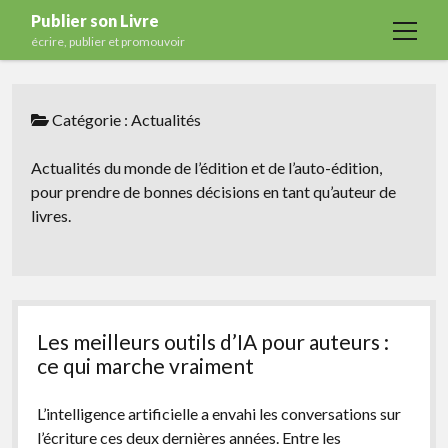
Publier son Livre
open
écrire, publier et promouvoir
menu
Accueil
Catégorie :
Actualités
Formations
Services
Actualités du monde de l’édition et de l’auto-édition,
pour prendre de bonnes décisions en tant qu’auteur de
Blog
livres.
Auto-édition
Maisons d’édition
Ecriture
Les meilleurs outils d’IA pour auteurs :
Actualités
ce qui marche vraiment
A propos
L’intelligence artificielle a envahi les conversations sur
Contact
l’écriture ces deux dernières années. Entre les