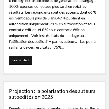
d’intelligence artificielle et de génération de langage.
1000 réponses collectées plus tard, en voici les
résultats. Les répondants sont des auteurs, dont 66 %
écrivent depuis plus de 5 ans. 47 % publient en
autoédition uniquement, 21 % en autoédition et sous
contrat d’édition, et 8 % sous contrat d’édition
uniquement. Voir les résultats du sondage sur
l’utilisation des outils d’IA par les auteurs. Les points
saillants de ces résultats : 75%…
Les
Lire la suite
résultats
du
sondage
sur
l’utilisation
des
Projection : la polarisation des auteurs
outils
d’IA
autoédités en 2025
par
les
Depuis quelques mois, en analysant les sorties de livres
auteurs