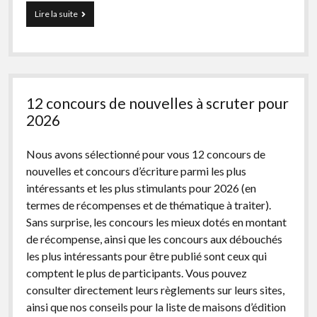
La
Lire la suite
façon
dont
les
lecteurs
découvrent
des
12 concours de nouvelles à scruter pour
livres
change
2026
avec
l’IA
Nous avons sélectionné pour vous 12 concours de
nouvelles et concours d’écriture parmi les plus
intéressants et les plus stimulants pour 2026 (en
termes de récompenses et de thématique à traiter).
Sans surprise, les concours les mieux dotés en montant
de récompense, ainsi que les concours aux débouchés
les plus intéressants pour être publié sont ceux qui
comptent le plus de participants. Vous pouvez
consulter directement leurs règlements sur leurs sites,
ainsi que nos conseils pour la liste de maisons d’édition