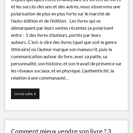
et les succès des uns et des autres, nous observons une
polarisation de plus en plus forte sur le marché de
l’auto-édition et de l’édition. Les livres qui se
démarquent par leurs ventes récentes se polarisent
entre : 1 des livres d’auteurs, portés par leurs
auteurs. C’est-à-dire des livres (quel que soit le genre
littéraire) où l’auteur marque son manuscrit, puis la
communication autour du livre, avec sa patte, sa
personnalité, son histoire, et son travail de présence sur
les réseaux sociaux, et en physique. L’authenticité, la
relation à une communauté…
Projection
Lire la suite
:
la
polarisation
des
auteurs
autoédités
Comment mieux vendre son livre ? 3
en