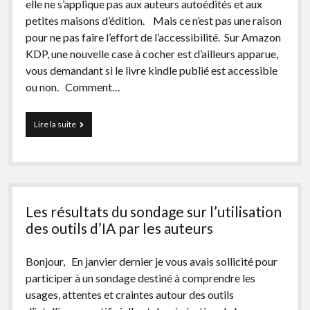
elle ne s’applique pas aux auteurs autoédités et aux
petites maisons d’édition. Mais ce n’est pas une raison
pour ne pas faire l’effort de l’accessibilité. Sur Amazon
KDP, une nouvelle case à cocher est d’ailleurs apparue,
vous demandant si le livre kindle publié est accessible
ou non. Comment…
Auteurs
Lire la suite
:
rendre
son
livre
numérique
accessible
Les résultats du sondage sur l’utilisation
est-
il
des outils d’IA par les auteurs
une
nouvelle
Bonjour, En janvier dernier je vous avais sollicité pour
obligation
légale
participer à un sondage destiné à comprendre les
?
usages, attentes et craintes autour des outils