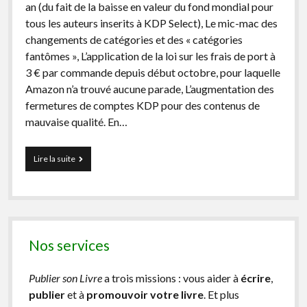
an (du fait de la baisse en valeur du fond mondial pour
tous les auteurs inserits à KDP Select), Le mic-mac des
changements de catégories et des « catégories
fantômes », L’application de la loi sur les frais de port à
3 € par commande depuis début octobre, pour laquelle
Amazon n’a trouvé aucune parade, L’augmentation des
fermetures de comptes KDP pour des contenus de
mauvaise qualité. En…
Les
Lire la suite
changements
sur
Amazon
KDP
en
2023
Nos services
Publier son Livre
a trois missions : vous aider à
écrire
,
publier
et à
promouvoir votre livre
. Et plus