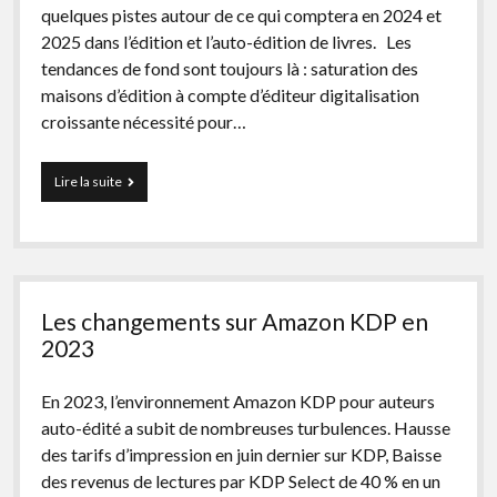
quelques pistes autour de ce qui comptera en 2024 et
2025 dans l’édition et l’auto-édition de livres. Les
tendances de fond sont toujours là : saturation des
maisons d’édition à compte d’éditeur digitalisation
croissante nécessité pour…
Edition
Lire la suite
et
auto-
édition
:
4
changements
Les changements sur Amazon KDP en
profonds
avec
2023
l’IA
En 2023, l’environnement Amazon KDP pour auteurs
auto-édité a subit de nombreuses turbulences. Hausse
des tarifs d’impression en juin dernier sur KDP, Baisse
des revenus de lectures par KDP Select de 40 % en un