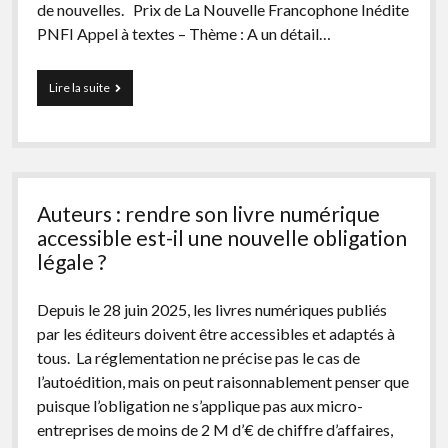
de nouvelles. Prix de La Nouvelle Francophone Inédite
PNFI Appel à textes – Thème : A un détail…
12
Lire la suite
concours
de
nouvelles
à
scruter
pour
Auteurs : rendre son livre numérique
2026
accessible est-il une nouvelle obligation
légale ?
Depuis le 28 juin 2025, les livres numériques publiés
par les éditeurs doivent être accessibles et adaptés à
tous. La réglementation ne précise pas le cas de
l’autoédition, mais on peut raisonnablement penser que
puisque l’obligation ne s’applique pas aux micro-
entreprises de moins de 2 M d’€ de chiffre d’affaires,