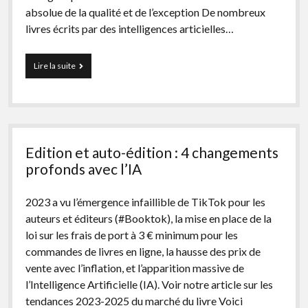
absolue de la qualité et de l’exception De nombreux
livres écrits par des intelligences articielles…
Auteur
Lire la suite
de
livres
en
2024
:
les
Edition et auto-édition : 4 changements
tendances
à
profonds avec l’IA
maîtriser
pour
2023 a vu l’émergence infaillible de TikTok pour les
réussir
auteurs et éditeurs (#Booktok), la mise en place de la
loi sur les frais de port à 3 € minimum pour les
commandes de livres en ligne, la hausse des prix de
vente avec l’inflation, et l’apparition massive de
l’Intelligence Artificielle (IA). Voir notre article sur les
tendances 2023-2025 du marché du livre Voici