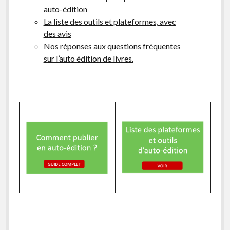
auto-édition
facebook
instagram
youtube
email-
La liste des outils et plateformes, avec
form
des avis
N
os réponses aux questions fréquentes
sur l’auto édition de livres.