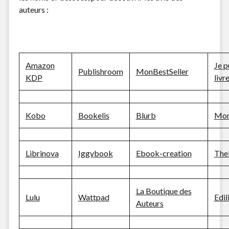
auteurs :
Amazon
Je p
Publishroom
MonBestSeller
KDP
livr
Kobo
Bookelis
Blurb
Mon
Librinova
Iggybook
Ebook-creation
The
La Boutique des
Lulu
Wattpad
Edil
Auteurs