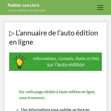
Publier son Livre
open
écrire, publier et promouvoir
menu
Accueil
▷ L’annuaire de l’auto édition
Formations
en ligne
Services
Blog
Auto-édition
Maisons d’édition
Ecriture
Actualités
Sur cette page dédiée à l’auto édition en ligne,
A propos
vous trouverez :
Contact
Des informations pour publier un livre en