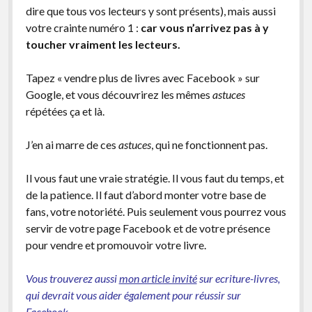
dire que tous vos lecteurs y sont présents), mais aussi
facebook
instagram
youtube
email-
votre crainte numéro 1 :
car vous n’arrivez pas à y
form
toucher vraiment les lecteurs.
Tapez « vendre plus de livres avec Facebook » sur
Google, et vous découvrirez les mêmes
astuces
répétées ça et là.
J’en ai marre de ces
astuces
, qui ne fonctionnent pas.
Il vous faut une vraie stratégie. Il vous faut du temps, et
de la patience. Il faut d’abord monter votre base de
fans, votre notoriété. Puis seulement vous pourrez vous
servir de votre page Facebook et de votre présence
pour vendre et promouvoir votre livre.
Vous trouverez aussi
mon article invité
sur ecriture-livres,
qui devrait vous aider également pour réussir sur
Facebook.