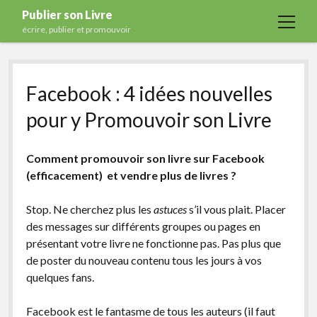
Publier son Livre
open
écrire, publier et promouvoir
menu
Accueil
Facebook : 4 idées nouvelles
Formations
pour y Promouvoir son Livre
Services
Blog
Comment promouvoir son livre sur Facebook
Auto-édition
(efficacement) et vendre plus de livres ?
Maisons d’édition
Stop. Ne cherchez plus les
astuces
s’il vous plait. Placer
Ecriture
des messages sur différents groupes ou pages en
présentant votre livre ne fonctionne pas. Pas plus que
Actualités
de poster du nouveau contenu tous les jours à vos
A propos
quelques fans.
Contact
Facebook est le fantasme de tous les auteurs (il faut