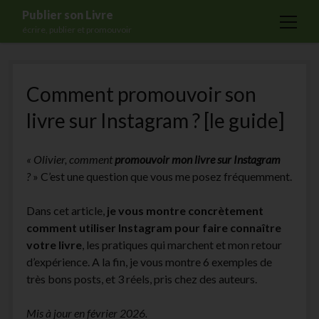
Publier son Livre
open
écrire, publier et promouvoir
menu
Accueil
Comment promouvoir son
Formations
livre sur Instagram ? [le guide]
Services
Blog
« Olivier, comment
promouvoir mon livre sur Instagram
Auto-édition
?
» C’est une question que vous me posez fréquemment.
Maisons d’édition
Dans cet article,
je vous montre concrètement
Ecriture
comment utiliser Instagram pour faire connaître
votre livre
, les pratiques qui marchent et mon retour
Actualités
d’expérience. A la fin, je vous montre 6 exemples de
A propos
très bons posts, et 3 réels, pris chez des auteurs.
Contact
Mis à jour en février 2026.