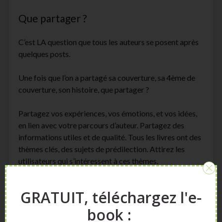
Que partager ?
C’est LA question que tous les auteurs se posent après
quelques posts.
Une fois que l’on a partagé sa couverture, sa 4ème de
couverture, son histoire, que partager ?
Partagez vos expériences, vos émotions, et vos idées,
en lien avec votre parcours d’auteur. Partagez des
informations utiles et de qualité. Tous les livres ont des
thèmes clés, des sujets de prédilection. Attirez les
utilisateurs qui s’intéressent à ces thèmes.
Présentez vos personnages.
GRATUIT, téléchargez l'e-
Présentez l’intrigue.
book :