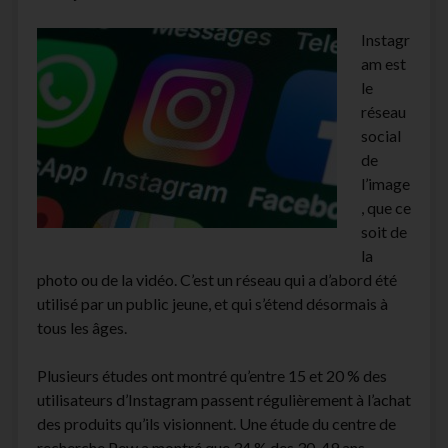
facebook
instagram
youtube
email-
Instagr
form
am est
le
réseau
social
de
l’image
, que ce
soit de
la
photo ou de la vidéo. C’est un réseau qui a d’abord été
utilisé par un public jeune, et qui s’étend désormais à
tous les âges.
Plusieurs études ont montré qu’entre 15 et 20 % des
utilisateurs d’Instagram passent régulièrement à l’achat
des produits qu’ils visionnent. Une étude du centre de
recherche Pew a montré que 34 % des 30-49 ans