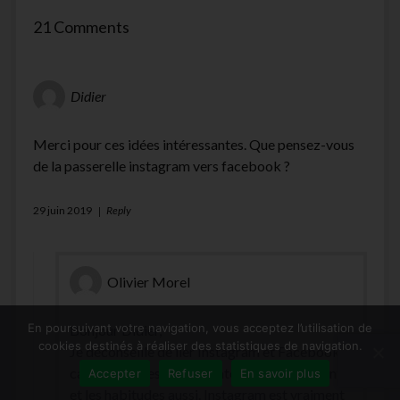
21 Comments
Didier
Merci pour ces idées intéressantes. Que pensez-vous
de la passerelle instagram vers facebook ?
29 juin 2019
Reply
Olivier Morel
En poursuivant votre navigation, vous acceptez l’utilisation de
Bonjour Didier,
cookies destinés à réaliser des statistiques de navigation.
Je déconseille de lier Instagram et Facebook,
car les réflexes des utilisateurs sont différents,
Accepter
Refuser
En savoir plus
et les habitudes aussi. Instagram est vraiment