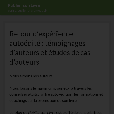
Publier son Livre
open
écrire, publier et promouvoir
menu
Accueil
Retour d’expérience
Formations
autoédité : témoignages
Services
d’auteurs et études de cas
Blog
d’auteurs
Auto-édition
Maisons d’édition
Nous aimons nos auteurs.
Ecriture
Nous faisons le maximum pour eux, à travers les
Actualités
conseils gratuits, l’
offre auto-édition
, les formations et
A propos
coachings sur la promotion de son livre.
Contact
Le blog de
Publier son Livre
est truffé de conseils, issus