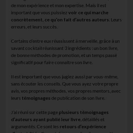
de mon expérience et mon expertise. Mais il est
facebook
instagram
youtube
email-
important que vous puissiez
voir ce qui marche
form
concrètement, ce qu’on fait d’autres auteurs
. Leurs
erreurs, et leurs succès.
Certains d’entre eux réussissent à merveille, grâce à un
savant cocktail réunissant 3 ingrédients : un bon livre,
de bonne méthodes de promotion, et un temps passé
significatif pour faire connaître son livre.
Il est important que vous jugiez aussi par vous-même,
sans écouter les conseils. Que vous ayez votre propre
avis, vos propres méthodes, vos propres mentors, avec
leurs
témoignages
de publication de son livre.
J’ai réuni sur cette page
plusieurs témoignages
d’auteurs ayant publié leur livre
, détaillés et
argumentés. Ce sont les
retours d’expérience