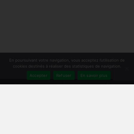
En poursuivant votre navigation, vous acceptez l’utilisation de
cookies destinés à réaliser des statistiques de navigation.
Accepter
Refuser
En savoir plus
Publiersonlivre.fr accompagne les auteurs et les maisons d'édition
indépendantes, en proposant des formations pour promouvoir son livre,
et publier en autoédition. Notre équipe souhaite offrir les meilleurs
conseils et permettre aux auteurs de toucher plus de lecteurs, avec une
publication de qualité, et une démarche professionnelle.
A travers notre réseau de partenaires, nous intervenons à toutes les
étapes : relecture, mise en page, création de couverture, publication
broché et e-book, promotion du livre, publicité pour le livre sur Facebook
et Amazon.