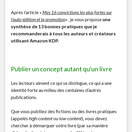
facebook
instagram
youtube
email-
Après l’article «
Mes 16 convictions les plus fortes sur
form
l’auto-édition et la promotion
« , je vous propose
une
synthèse de 13 bonnes pratiques que je
recommanderais à tous les auteurs et créateurs
utilisant Amazon KDP.
Publier un concept autant qu’un livre
Les lecteurs aiment ce qui se distingue, ce qui a une
identité forte au milieu des centaines d’autres
publications.
Que vous publiiez des fictions ou des livres pratiques
(appelés
high-content
ou
low-content
), vous devez
chercher à démarquer votre livre (par sa manière