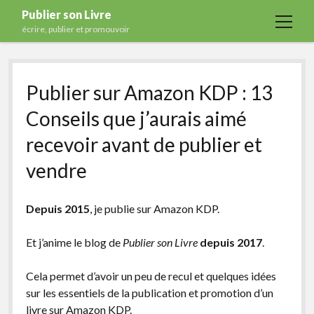
Publier son Livre
open
écrire, publier et promouvoir
menu
Accueil
Publier sur Amazon KDP : 13
Formations
Conseils que j’aurais aimé
Services
recevoir avant de publier et
Blog
vendre
Auto-édition
Maisons d’édition
Depuis 2015
, je publie sur Amazon KDP.
Ecriture
Et j’anime le blog de
Publier son Livre
depuis 2017
.
Actualités
A propos
Cela permet d’avoir un peu de recul et quelques idées
sur les essentiels de la publication et promotion d’un
Contact
livre sur Amazon KDP.