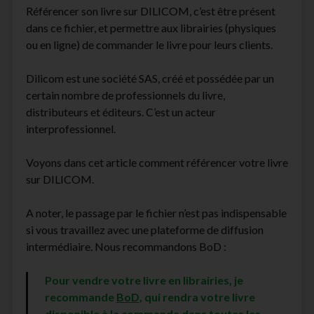
Référencer son livre sur DILICOM, c’est être présent
facebook
instagram
youtube
email-
dans ce fichier, et permettre aux librairies (physiques
form
ou en ligne) de commander le livre pour leurs clients.
Dilicom est une société SAS, créé et possédée par un
certain nombre de professionnels du livre,
distributeurs et éditeurs. C’est un acteur
interprofessionnel.
Voyons dans cet article comment référencer votre livre
sur DILICOM.
A noter, le passage par le fichier n’est pas indispensable
si vous travaillez avec une plateforme de diffusion
intermédiaire. Nous recommandons BoD :
Pour vendre votre livre en librairies, je
recommande
BoD
, qui rendra votre livre
disponible à la commande dans toutes les