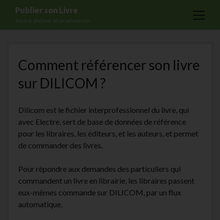
Publier son Livre
open
écrire, publier et promouvoir
menu
Accueil
Comment référencer son livre
Formations
sur DILICOM ?
Services
Blog
Dilicom est le fichier interprofessionnel du livre, qui
Auto-édition
avec Electre, sert de base de données de référence
pour les libraires, les éditeurs, et les auteurs, et permet
Maisons d’édition
de commander des livres.
Ecriture
Pour répondre aux demandes des particuliers qui
Actualités
commandent un livre en librairie, les libraires passent
A propos
eux-mêmes commande sur DILICOM, par un flux
automatique.
Contact