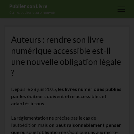
Publier son Livre
open
écrire, publier et promouvoir
menu
Accueil
Auteurs : rendre son livre
Formations
numérique accessible est-il
Services
une nouvelle obligation légale
Blog
?
Auto-édition
Maisons d’édition
Depuis le 28 juin 2025,
les livres numériques publiés
Ecriture
par les éditeurs doivent être accessibles et
adaptés à tous.
Actualités
A propos
La réglementation ne précise pas le cas de
l’autoédition, mais
on peut raisonnablement penser
Contact
que
puisque l’obligation ne s’applique pas aux micro-