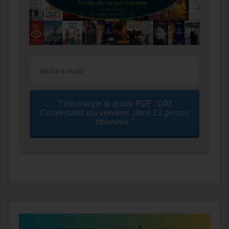
Télécharger le guide PDF
"100
Couvertures qui vendent, dans 11 genres
littéraires."