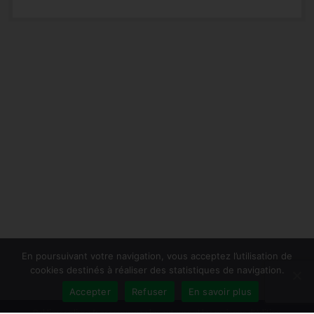
En poursuivant votre navigation, vous acceptez l’utilisation de
cookies destinés à réaliser des statistiques de navigation.
Accepter
Refuser
En savoir plus
Publiersonlivre.fr accompagne les auteurs et les maisons d'édition