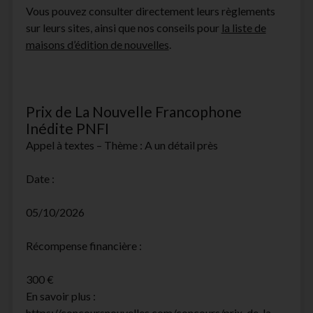
Vous pouvez consulter directement leurs règlements
facebook
instagram
youtube
email-
sur leurs sites, ainsi que nos conseils pour
la liste de
form
maisons d’édition de nouvelles
.
Prix de La Nouvelle Francophone
Inédite PNFI
Appel à textes – Thème : A un détail près
Date :
05/10/2026
Récompense financière :
300 €
En savoir plus :
https://concoursnouvelles.com/concours/prix-de-la-