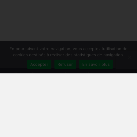
En poursuivant votre navigation, vous acceptez l’utilisation de
cookies destinés à réaliser des statistiques de navigation.
Accepter
Refuser
En savoir plus
Publiersonlivre.fr accompagne les auteurs et les maisons d'édition
indépendantes, en proposant des formations pour promouvoir son livre,
et publier en autoédition. Notre équipe souhaite offrir les meilleurs
conseils et permettre aux auteurs de toucher plus de lecteurs, avec une
publication de qualité, et une démarche professionnelle.
A travers notre réseau de partenaires, nous intervenons à toutes les
étapes : relecture, mise en page, création de couverture, publication
broché et e-book, promotion du livre, publicité pour le livre sur Facebook
et Amazon.
Comment publier un livre ? Les différentes méthodes
Trouver un éditeur et se faire publier
|
Publier en auto-édition : le guide
|