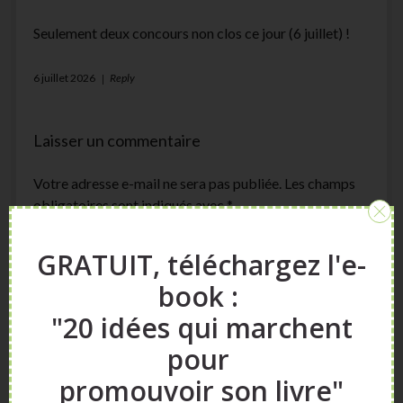
Seulement deux concours non clos ce jour (6 juillet) !
6 juillet 2026
Reply
Laisser un commentaire
Votre adresse e-mail ne sera pas publiée.
Les champs
obligatoires sont indiqués avec
*
Comment
GRATUIT, téléchargez l'e-
book :
"20 idées qui marchent
pour
promouvoir son livre"