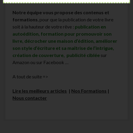
Notre équipe vous propose des contenus et
formations
, pour que la publication de votre livre
soit à la hauteur de votre rêve :
publication en
autoédition, formation pour promouvoir son
livre, décrocher une maison d’édition, améliorer
son style d’écriture et sa maîtrise de l’intrigue,
création de couverture, publicité ciblée
sur
Amazon ou sur Facebook …
A tout de suite =>
Lire les meilleurs articles
|
Nos Formations
|
Nous contacter