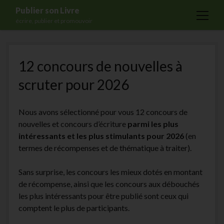
Publier son Livre
open
écrire, publier et promouvoir
menu
Accueil
12 concours de nouvelles à
Formations
scruter pour 2026
Services
Blog
Nous avons sélectionné pour vous 12 concours de
Auto-édition
nouvelles et concours d’écriture
parmi les plus
intéressants et les plus stimulants pour 2026
(en
Maisons d’édition
termes de récompenses et de thématique à traiter).
Ecriture
Sans surprise, les concours les mieux dotés en montant
Actualités
de récompense, ainsi que les concours aux débouchés
A propos
les plus intéressants pour être publié sont ceux qui
comptent le plus de participants.
Contact