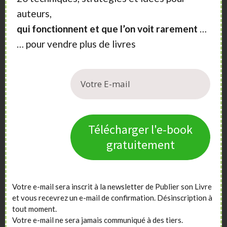
auteurs,
qui fonctionnent et que l’on voit rarement
…
… pour vendre plus de livres
Nos services
Publier son Livre
a trois missions : vous aider à
écrire
,
publier
et à
promouvoir votre livre
. Et plus
largement, vous permettre de réussir dans la forme
Télécharger l'e-book
d’édition qui vous correspond le mieux (recherche de
maisons d’édition, compte d’auteur, auto-édition,
gratuitement
impression de livre à la demande).
Écrire est un projet unique. Auto publier ne signifie
Votre e-mail sera inscrit à la newsletter de Publier son Livre
pas être seul, et promouvoir votre livre est une affaire
et vous recevrez un e-mail de confirmation. Désinscription à
de méthodes. Publier, et promouvoir ne doivent pas
tout moment.
être bâclés, ou réalisés sans bénéficier de bons
Votre e-mail ne sera jamais communiqué à des tiers.
conseils.