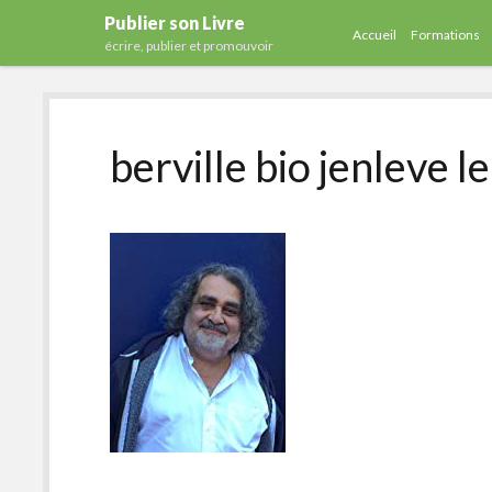
Publier son Livre
Accueil
Formations
écrire, publier et promouvoir
berville bio jenleve l