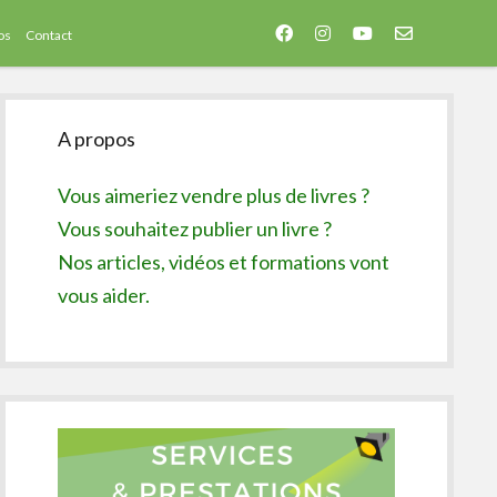
facebook
instagram
youtube
email-
os
Contact
form
Sidebar
A propos
Vous aimeriez vendre plus de livres ?
Vous souhaitez publier un livre ?
Nos articles, vidéos et formations vont
vous aider.