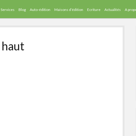
Services
Blog
Auto-édition
Maisons d’édition
Ecriture
Actualités
A prop
e haut