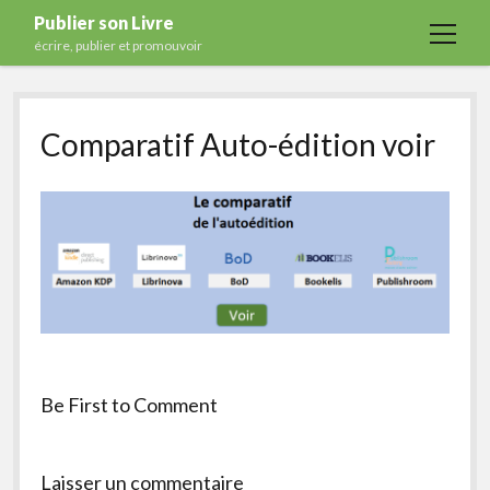
Publier son Livre
open
écrire, publier et promouvoir
menu
Accueil
Comparatif Auto-édition voir
Formations
Services
Blog
Auto-édition
Maisons d’édition
Ecriture
Actualités
Be First to Comment
A propos
Contact
Laisser un commentaire