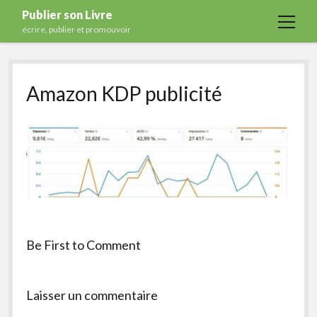
Publier son Livre
open
écrire, publier et promouvoir
menu
Accueil
Amazon KDP publicité
Formations
Services
Blog
Auto-édition
Maisons d’édition
Ecriture
Be First to Comment
Actualités
A propos
Laisser un commentaire
Contact