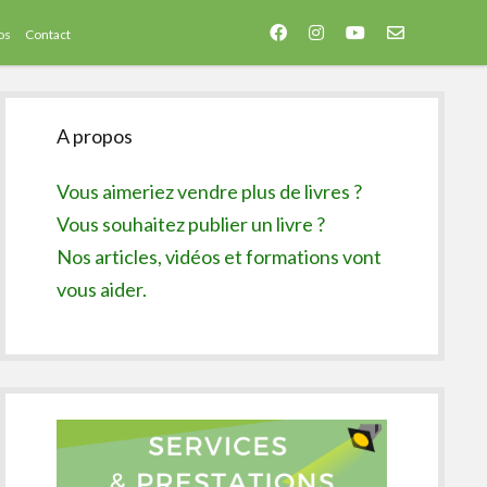
facebook
instagram
youtube
email-
os
Contact
form
Sidebar
A propos
Vous aimeriez vendre plus de livres ?
Vous souhaitez publier un livre ?
Nos articles, vidéos et formations vont
vous aider.