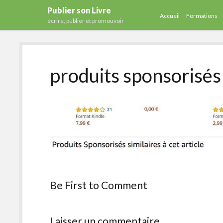
Publier son Livre
Accueil
Formations
écrire, publier et promouvoir
produits sponsorisés
Be First to Comment
Laisser un commentaire