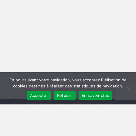
En poursuivant votre navigation, vous acceptez l’utilisation de
cookies destinés à réaliser des statistiques de navigation.
Accepter
Refuser
En savoir plus
Publiersonlivre.fr accompagne les auteurs et les maisons d'édition
indépendantes, en proposant des formations pour promouvoir son livre,
et publier en autoédition. Notre équipe souhaite offrir les meilleurs
conseils et permettre aux auteurs de toucher plus de lecteurs, avec une
publication de qualité, et une démarche professionnelle.
A travers notre réseau de partenaires, nous intervenons à toutes les