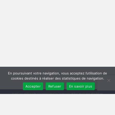
En poursuivant votre navigation, vous acceptez l’utilisation de
cookies destinés à réaliser des statistiques de navigation.
Accepter
Refuser
En savoir plus
Publiersonlivre.fr accompagne les auteurs et les maisons d'édition
indépendantes, en proposant des formations pour promouvoir son livre,
et publier en autoédition. Notre équipe souhaite offrir les meilleurs
conseils et permettre aux auteurs de toucher plus de lecteurs, avec une
publication de qualité, et une démarche professionnelle.