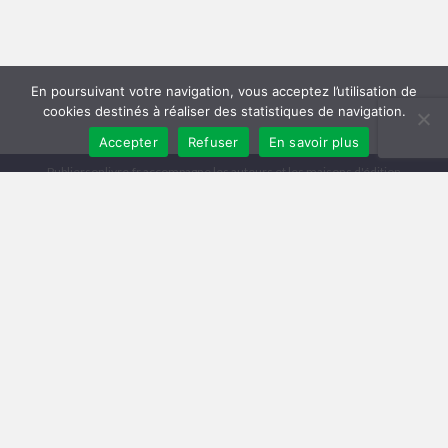
En poursuivant votre navigation, vous acceptez l’utilisation de
cookies destinés à réaliser des statistiques de navigation.
Accepter
Refuser
En savoir plus
Publiersonlivre.fr accompagne les auteurs et les maisons d'édition
indépendantes, en proposant des formations pour promouvoir son livre,
et publier en autoédition. Notre équipe souhaite offrir les meilleurs
conseils et permettre aux auteurs de toucher plus de lecteurs, avec une
publication de qualité, et une démarche professionnelle.
A travers notre réseau de partenaires, nous intervenons à toutes les
étapes : relecture, mise en page, création de couverture, publication
broché et e-book, promotion du livre, publicité pour le livre sur Facebook
et Amazon.
Comment publier un livre ? Les différentes méthodes
Trouver un éditeur et se faire publier
|
Publier en auto-édition : le guide
|
Diagnostic et Accompagnement Littéraire
Publicar un libro en amazon
Mentions légales