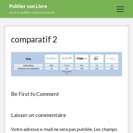
Publier son Livre
open
écrire, publier et promouvoir
menu
Accueil
comparatif 2
Formations
Services
Blog
Auto-édition
Maisons d’édition
Ecriture
Be First to Comment
Actualités
A propos
Laisser un commentaire
Contact
Votre adresse e-mail ne sera pas publiée.
Les champs