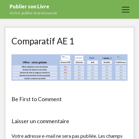
Publier son Livre
open
écrire, publier et promouvoir
menu
Accueil
Comparatif AE 1
Formations
Services
Blog
Auto-édition
Maisons d’édition
Ecriture
Be First to Comment
Actualités
A propos
Laisser un commentaire
Contact
Votre adresse e-mail ne sera pas publiée.
Les champs