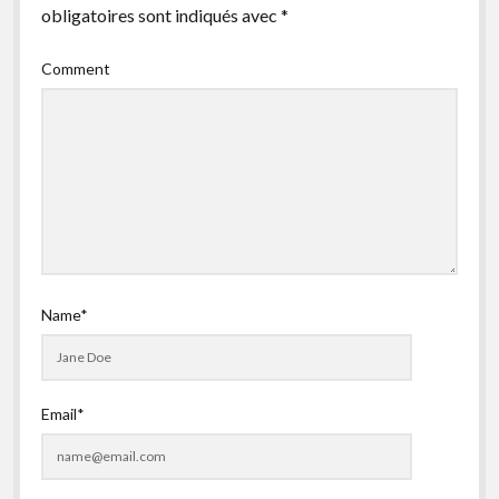
obligatoires sont indiqués avec
*
facebook
instagram
youtube
email-
form
Comment
Name*
Email*