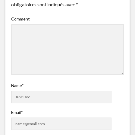
obligatoires sont indiqués avec
*
facebook
instagram
youtube
email-
form
Comment
Name*
Email*