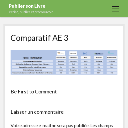
Publier son Livre
open
écrire, publier et promouvoir
menu
Accueil
Comparatif AE 3
Formations
Services
Blog
Auto-édition
Maisons d’édition
Ecriture
Be First to Comment
Actualités
A propos
Laisser un commentaire
Contact
Votre adresse e-mail ne sera pas publiée.
Les champs