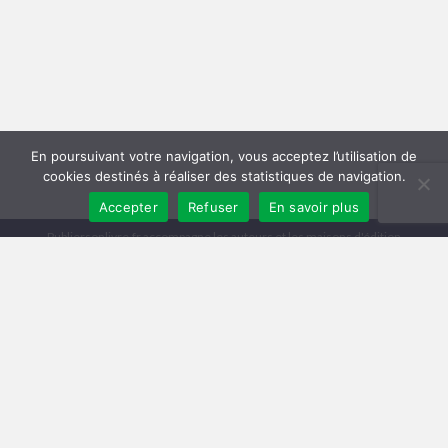
En poursuivant votre navigation, vous acceptez l’utilisation de
cookies destinés à réaliser des statistiques de navigation.
Accepter
Refuser
En savoir plus
Publiersonlivre.fr accompagne les auteurs et les maisons d'édition
indépendantes, en proposant des formations pour promouvoir son livre,
et publier en autoédition. Notre équipe souhaite offrir les meilleurs
conseils et permettre aux auteurs de toucher plus de lecteurs, avec une
publication de qualité, et une démarche professionnelle.
A travers notre réseau de partenaires, nous intervenons à toutes les
étapes : relecture, mise en page, création de couverture, publication
broché et e-book, promotion du livre, publicité pour le livre sur Facebook
et Amazon.
Comment publier un livre ? Les différentes méthodes
Trouver un éditeur et se faire publier
|
Publier en auto-édition : le guide
|