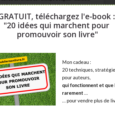
 au lecteur (trigger warnings), et de maîtriser les
GRATUIT, téléchargez l'e-book 
"20 idées qui marchent pour
nce
.
promouvoir son livre"
gurations variées : romance gay, lesbienne,
ux marges, elle connaît aujourd’hui une vraie
eformes indépendantes, et chez certains éditeurs
Mon cadeau :
20 techniques, stratégie
pour auteurs,
qui fonctionnent et que l
 sous-genre mêle univers surnaturels et dynamiques
rarement
…
e très actif, notamment sur Kindle et dans les fan
… pour vendre plus de li
gories (young adult, dark romance, fantasy épique).