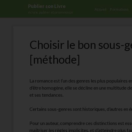
Publier son Livre
Accueil
Formations
écrire, publier et promouvoir
Choisir le bon sous
[méthode]
La romance est l’un des genres les plus populaires e
d’être homogène, elle se décline en une multitude d
et ses tendances.
Certains sous-genres sont historiques, d’autres en
Pour un auteur, comprendre ces distinctions est essen
maîtriser les règles implicites, et d’atteindre plus f