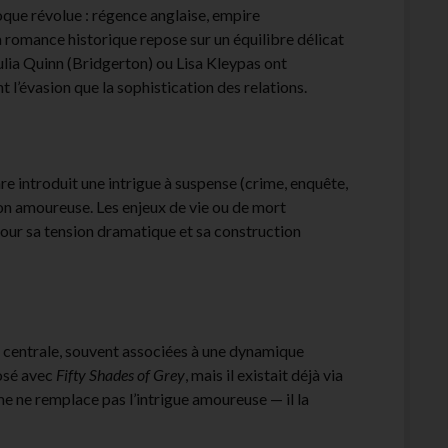
que révolue : régence anglaise, empire
 romance historique repose sur un équilibre délicat
Julia Quinn (Bridgerton) ou Lisa Kleypas ont
t l’évasion que la sophistication des relations.
re introduit une intrigue à suspense (crime, enquête,
ion amoureuse. Les enjeux de vie ou de mort
 pour sa tension dramatique et sa construction
ce centrale, souvent associées à une dynamique
osé avec
Fifty Shades of Grey
, mais il existait déjà via
isme ne remplace pas l’intrigue amoureuse — il la