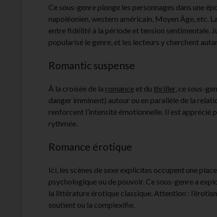
Ce sous-genre plonge les personnages dans une épo
napoléonien, western américain, Moyen Âge, etc. La
entre fidélité à la période et tension sentimentale. 
popularisé le genre, et les lecteurs y cherchent autan
Romantic suspense
À la croisée de la
romance
et du
thriller
, ce sous-gen
danger imminent) autour ou en parallèle de la relat
renforcent l’intensité émotionnelle. Il est apprécié
rythmée.
Romance érotique
Ici, les scènes de sexe explicites occupent une pla
psychologique ou de pouvoir. Ce sous-genre a expl
la littérature érotique classique. Attention : l’érot
soutient ou la complexifie.