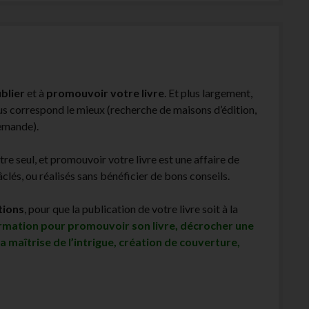
blier
et à
promouvoir votre livre
. Et plus largement,
ous correspond le mieux (recherche de maisons d’édition,
demande).
être seul, et promouvoir votre livre est une affaire de
lés, ou réalisés sans bénéficier de bons conseils.
tions
, pour que la publication de votre livre soit à la
ormation pour promouvoir son livre, décrocher une
sa maîtrise de l’intrigue, création de couverture,