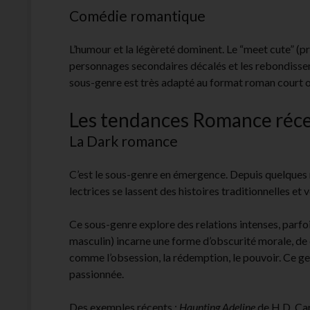
Comédie romantique
L’humour et la légèreté dominent. Le “meet cute” (p
personnages secondaires décalés et les rebondisse
sous-genre est très adapté au format roman court o
Les tendances Romance réc
La Dark romance
C’est le sous-genre en émergence. Depuis quelques 
lectrices se lassent des histoires traditionnelles et 
Ce sous-genre explore des relations intenses, parfo
masculin) incarne une forme d’obscurité morale, de
comme l’obsession, la rédemption, le pouvoir. Ce genr
passionnée.
Des exemples récents :
Haunting Adeline
de H.D. Car