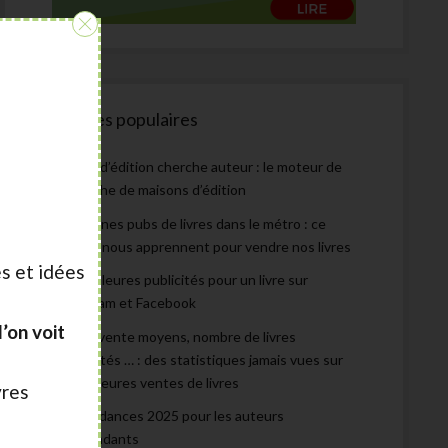
:
Articles populaires
Maison d’édition cherche auteur : le moteur de
recherche de maisons d’édition
Les bonnes pubs de livres dans le métro : ce
qu’elles nous apprennent pour vendre nos livres
s et idées
Les meilleures publicités pour un livre sur
Instagram et Facebook
’on voit
Prix de vente moyens, nombre de livres
autoédités … : des statistiques jamais vues sur
les meilleures ventes de livres
vres
Les tendances 2025 pour les auteurs
indépendants