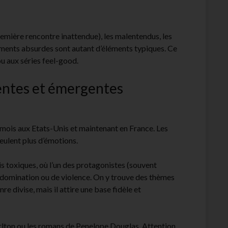
remière rencontre inattendue), les malentendus, les
ments absurdes sont autant d’éléments typiques. Ce
u aux séries feel-good.
entes et émergentes
mois aux Etats-Unis et maintenant en France. Les
veulent plus d’émotions.
is toxiques, où l’un des protagonistes (souvent
 domination ou de violence. On y trouve des thèmes
e divise, mais il attire une base fidèle et
lton ou les romans de Penelope Douglas. Attention,