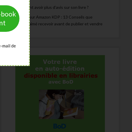
Comment avoir plus d’avis sur son livre ?
e-book
Publier sur Amazon KDP : 13 Conseils que
nt
j’aurais aimé recevoir avant de publier et vendre
e-mail de