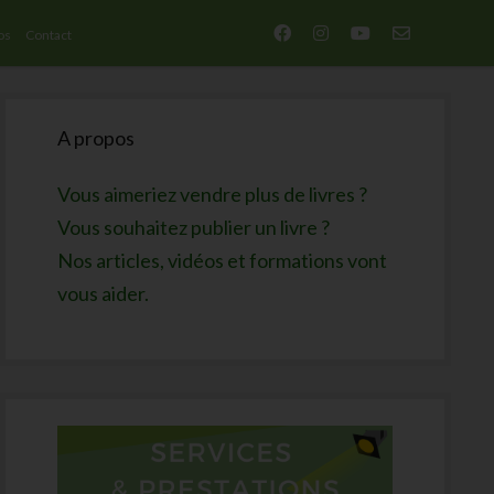
facebook
instagram
youtube
email-
os
Contact
form
Sidebar
A propos
Vous aimeriez vendre plus de livres ?
Vous souhaitez publier un livre ?
Nos articles, vidéos et formations vont
vous aider.