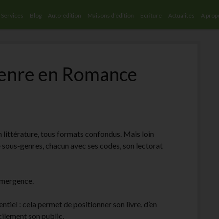
Services
Blog
Auto-édition
Maisons d’édition
Ecriture
Actualités
A prop
-genre en Romance
n littérature, tous formats confondus. Mais loin
e sous-genres, chacun avec ses codes, son lectorat
 émergence.
tiel : cela permet de positionner son livre, d’en
acilement son public.