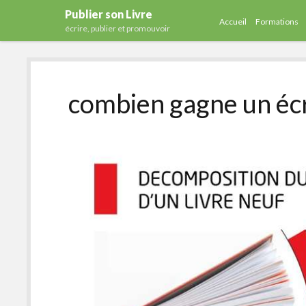
Publier son Livre
Accueil
Formations
écrire, publier et promouvoir
combien gagne un écr