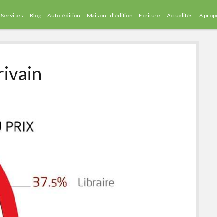
Services
Blog
Auto-édition
Maisons d’édition
Ecriture
Actualités
A prop
ivain