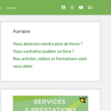
facebook
instagram
youtube
email-
os
Contact
form
Sidebar
A propos
Vous aimeriez vendre plus de livres ?
Vous souhaitez publier un livre ?
Nos articles, vidéos et formations vont
vous aider.