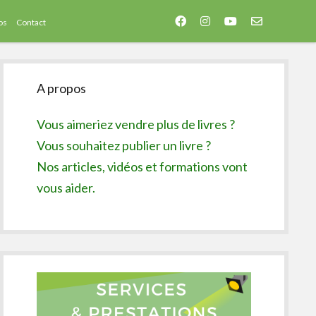
facebook
instagram
youtube
email-
os
Contact
form
Sidebar
A propos
Vous aimeriez vendre plus de livres ?
Vous souhaitez publier un livre ?
Nos articles, vidéos et formations vont
vous aider.