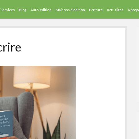
Services
Blog
Auto-édition
Maisons d’édition
Ecriture
Actualités
A prop
crire