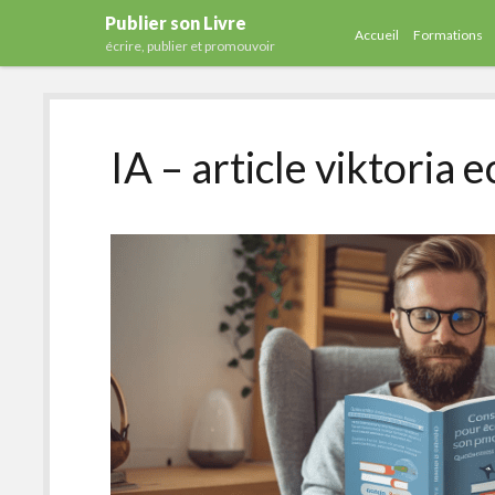
Publier son Livre
Accueil
Formations
écrire, publier et promouvoir
IA – article viktoria e