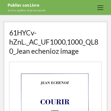
Publier son Livre
open
écrire, publier et promouvoir
menu
Accueil
61HYCv-
Formations
hZnL._AC_UF1000,1000_QL8
Services
0_Jean echenioz image
Blog
Auto-édition
Maisons d’édition
Ecriture
Actualités
A propos
Contact