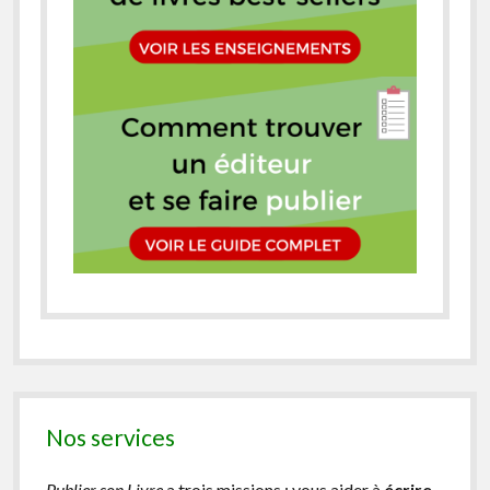
Nos services
Publier son Livre
a trois missions : vous aider à
écrire
,