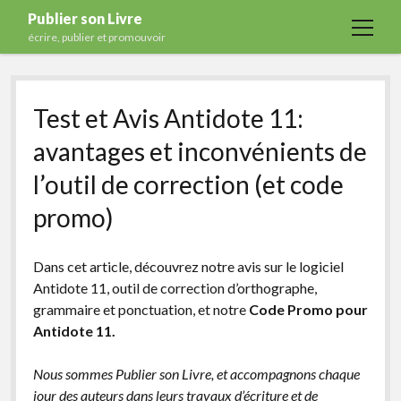
Publier son Livre
open
écrire, publier et promouvoir
menu
Accueil
Test et Avis Antidote 11:
Formations
avantages et inconvénients de
Services
l’outil de correction (et code
Blog
promo)
Auto-édition
Maisons d’édition
Dans cet article, découvrez notre avis sur le logiciel
Ecriture
Antidote 11, outil de correction d’orthographe,
grammaire et ponctuation, et notre
Code Promo pour
Actualités
Antidote 11.
A propos
Nous sommes Publier son Livre, et accompagnons chaque
Contact
jour des auteurs dans leurs travaux d’écriture et de