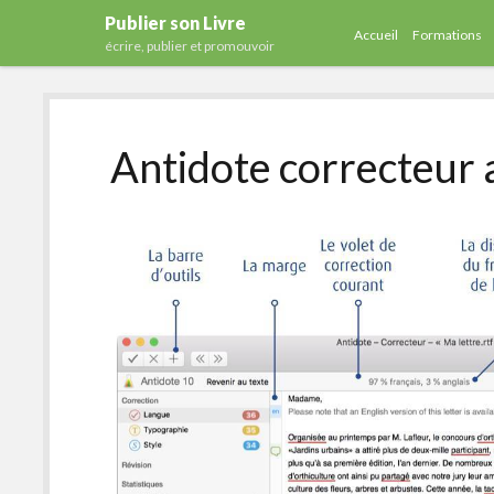
Publier son Livre
Accueil
Formations
écrire, publier et promouvoir
Antidote correcteur 