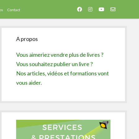
facebook
instagram
youtube
email-
os
Contact
form
Sidebar
A propos
Vous aimeriez vendre plus de livres ?
Vous souhaitez publier un livre ?
Nos articles, vidéos et formations vont
vous aider.