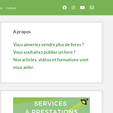
facebook
instagram
youtube
email-
os
Contact
form
Sidebar
A propos
Vous aimeriez vendre plus de livres ?
Vous souhaitez publier un livre ?
Nos articles, vidéos et formations vont
vous aider.