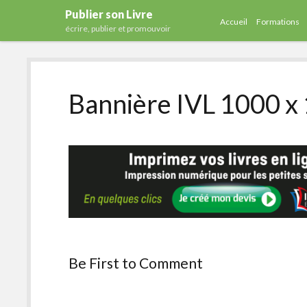
Publier son Livre
Accueil
Formations
écrire, publier et promouvoir
Bannière IVL 1000 x
Be First to Comment