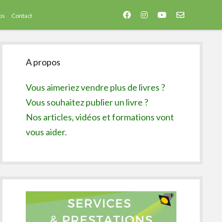
facebook
instagram
youtube
email-
os
Contact
form
Sidebar
A propos
Vous aimeriez vendre plus de livres ?
Vous souhaitez publier un livre ?
Nos articles, vidéos et formations vont
vous aider.