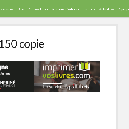
Services
Blog
Auto-édition
Maisons d’édition
Ecriture
Actualités
A prop
 150 copie