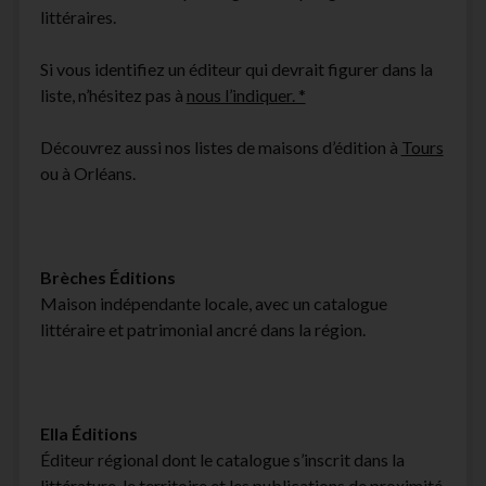
littéraires.
facebook
instagram
youtube
email-
form
Si vous identifiez un éditeur qui devrait figurer dans la
liste, n’hésitez pas à
nous l’indiquer. *
Découvrez aussi nos listes de maisons d’édition à
Tours
ou à Orléans.
Brèches Éditions
Maison indépendante locale, avec un catalogue
littéraire et patrimonial ancré dans la région.
Ella Éditions
Éditeur régional dont le catalogue s’inscrit dans la
littérature, le territoire et les publications de proximité.