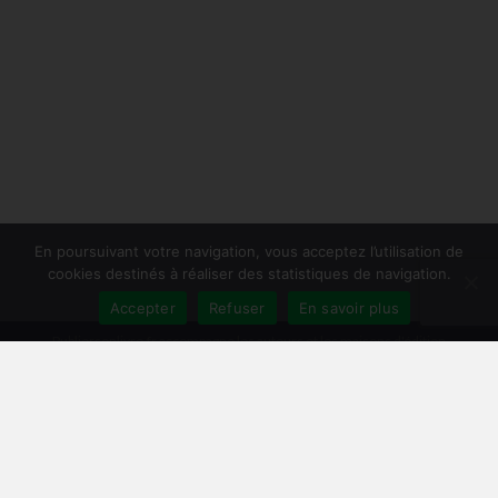
En poursuivant votre navigation, vous acceptez l’utilisation de
cookies destinés à réaliser des statistiques de navigation.
Accepter
Refuser
En savoir plus
Publiersonlivre.fr accompagne les auteurs et les maisons d'édition
indépendantes, en proposant des formations pour promouvoir son livre,
et publier en autoédition. Notre équipe souhaite offrir les meilleurs
conseils et permettre aux auteurs de toucher plus de lecteurs, avec une
publication de qualité, et une démarche professionnelle.
A travers notre réseau de partenaires, nous intervenons à toutes les
étapes : relecture, mise en page, création de couverture, publication
broché et e-book, promotion du livre, publicité pour le livre sur Facebook