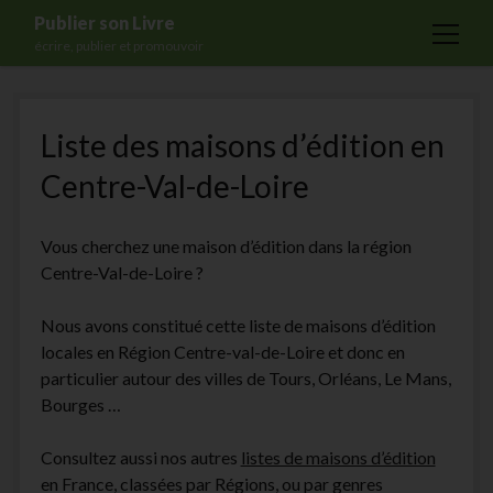
Publier son Livre
open
écrire, publier et promouvoir
menu
Accueil
Liste des maisons d’édition en
Formations
Centre-Val-de-Loire
Services
Blog
Vous cherchez une maison d’édition dans la région
Auto-édition
Centre-Val-de-Loire ?
Maisons d’édition
Nous avons constitué cette liste de maisons d’édition
Ecriture
locales en Région Centre-val-de-Loire et donc en
particulier autour des villes de Tours, Orléans, Le Mans,
Actualités
Bourges …
A propos
Consultez aussi nos autres
listes de maisons d’édition
Contact
en France, classées par Régions, ou par genres