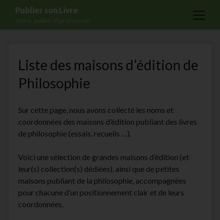
Publier son Livre
open
écrire, publier et promouvoir
menu
Accueil
Liste des maisons d’édition de
Formations
Philosophie
Services
Blog
Sur cette page, nous avons collecté les noms et
Auto-édition
coordonnées des maisons d’édition publiant des livres
de philosophie (essais, recueils …).
Maisons d’édition
Ecriture
Voici une sélection de grandes maisons d’édition (et
leur(s) collection(s) dédiées), ainsi que de petites
Actualités
maisons publiant de la philosophie, accompagnées
A propos
pour chacune d’un positionnement clair et de leurs
coordonnées.
Contact