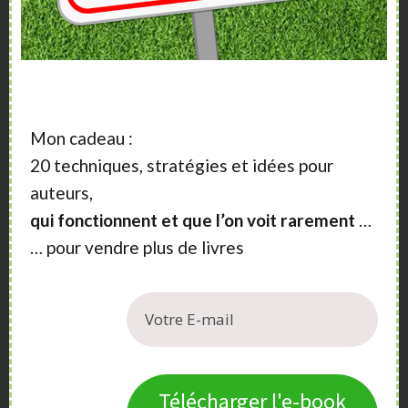
Adresse : 25 bd Romain Rolland, 75014 Paris
Email :
editions@seuil.com
Mon cadeau :
21. L’Atelier de création libertaire
20 techniques, stratégies et idées pour
auteurs,
Petite maison indépendante dédiée à la philosophie
politique, l’éthique et la critique sociale.
qui fonctionnent et que l’on voit rarement
…
… pour vendre plus de livres
Adresse : 91 rue Montesquieu, 69007 Lyon
Email :
acl@atelierdecreationlibertaire.com
Télécharger l'e-book