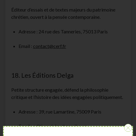
Éditeur d’essais et de textes majeurs du patrimoine
chrétien, ouvert à la pensée contemporaine.
Adresse : 24 rue des Tanneries, 75013 Paris
Email :
contact@cerf.fr
18. Les Éditions Delga
Petite structure engagée, défend la philosophie
critique et l’histoire des idées engagées politiquement.
Adresse : 39, rue Lamartine, 75009 Paris
Email :
editionsdelga@gmail.com