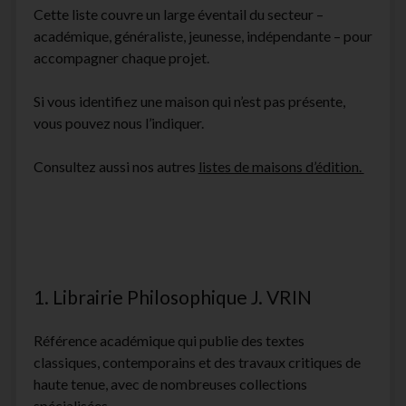
Cette liste couvre un large éventail du secteur –
facebook
instagram
youtube
email-
académique, généraliste, jeunesse, indépendante – pour
form
accompagner chaque projet.
Si vous identifiez une maison qui n’est pas présente,
vous pouvez nous l’indiquer.
Consultez aussi nos autres
listes de maisons d’édition.
1. Librairie Philosophique J. VRIN
Référence académique qui publie des textes
classiques, contemporains et des travaux critiques de
haute tenue, avec de nombreuses collections
spécialisées.