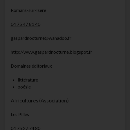
Romans-sur-Isère
04 75 47 81 40
gaspardnocturne@wanadoo.fr
http://www.gaspardnocturne.blogspot.fr
Domaines éditoriaux
littérature
poésie
Africultures (Association)
Les Pilles
04 75 27 74 80