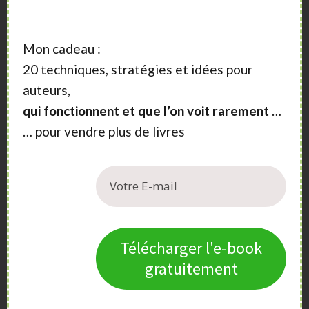
poésie
Mon cadeau :
Éditions du Chassel – Éditions de l’Ibie
20 techniques, stratégies et idées pour
Lagorce
auteurs,
qui fonctionnent et que l’on voit rarement
…
04 75 88 92 55
… pour vendre plus de livres
ibie-diffusion@hotmail.fr
Domaines éditoriaux
beaux livres / livres d’art
littérature
Télécharger l'e-book
régionalisme
poésie
gratuitement
Faire Part (Revue)