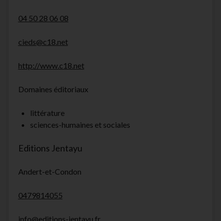
04 50 28 06 08
cieds@c18.net
http://www.c18.net
Domaines éditoriaux
littérature
sciences-humaines et sociales
Editions Jentayu
Andert-et-Condon
0479814055
info@editions-jentayu.fr