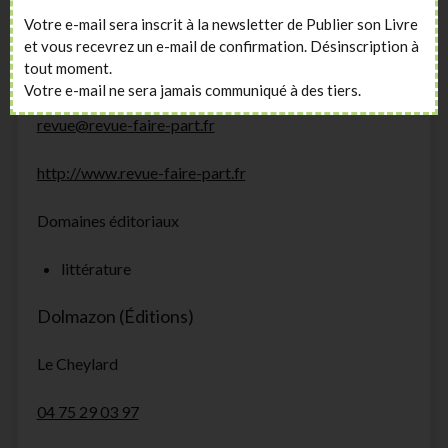
Votre e-mail sera inscrit à la newsletter de Publier son Livre
Mariac
et vous recevrez un e-mail de confirmation. Désinscription à
tout moment.
04 75 29 41 36
Votre e-mail ne sera jamais communiqué à des tiers.
revue@revue-faire-part.fr
http://www.revue-faire-part.fr
Domaines éditoriaux
littérature
Dolmazon (Éditions)
Le Cheylard
04 75 29 03 97