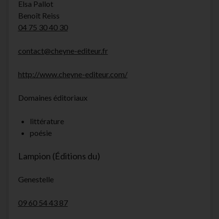
Elsa Pallot
Benoît Reiss
04 75 30 40 30
contact@cheyne-editeur.fr
http://www.cheyne-editeur.com/
Domaines éditoriaux
littérature
poésie
Lampion (Éditions du)
Genestelle
09 60 54 43 87