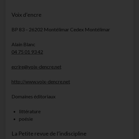
Voix d’encre
BP 83 – 26202 Montélimar Cedex Montélimar
Alain Blanc
04 75 01 93 42
ecrire@voix-dencre.net
http://www.voix-dencre.net
Domaines éditoriaux
littérature
poésie
La Petite revue de l’indiscipline