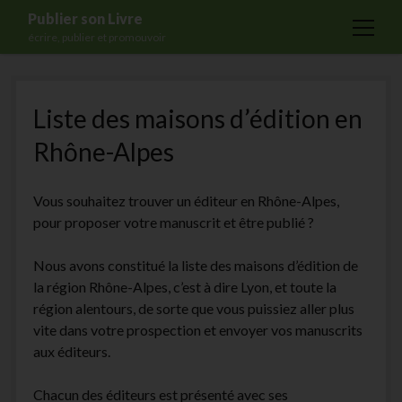
Publier son Livre
open
écrire, publier et promouvoir
menu
Accueil
Liste des maisons d’édition en
Formations
Rhône-Alpes
Services
Blog
Vous souhaitez trouver un éditeur en Rhône-Alpes,
Auto-édition
pour proposer votre manuscrit et être publié ?
Maisons d’édition
Nous avons constitué la liste des maisons d’édition de
Ecriture
la région Rhône-Alpes, c’est à dire Lyon, et toute la
région alentours, de sorte que vous puissiez aller plus
Actualités
vite dans votre prospection et envoyer vos manuscrits
A propos
aux éditeurs.
Contact
Chacun des éditeurs est présenté avec ses