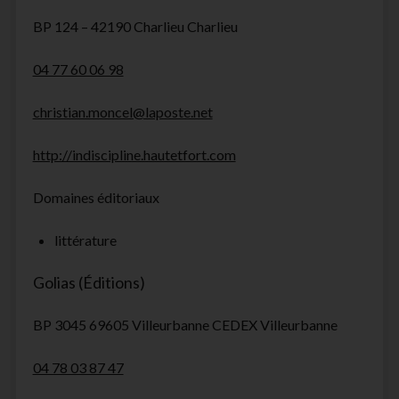
BP 124 – 42190 Charlieu Charlieu
04 77 60 06 98
christian.moncel@laposte.net
http://indiscipline.hautetfort.com
Domaines éditoriaux
littérature
Golias (Éditions)
BP 3045 69605 Villeurbanne CEDEX Villeurbanne
04 78 03 87 47