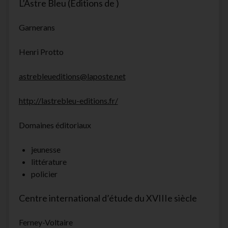
L’Astre Bleu (Éditions de )
Garnerans
Henri Protto
astrebleueditions@laposte.net
http://lastrebleu-editions.fr/
Domaines éditoriaux
jeunesse
littérature
policier
Centre international d’étude du XVIIIe siècle
Ferney-Voltaire