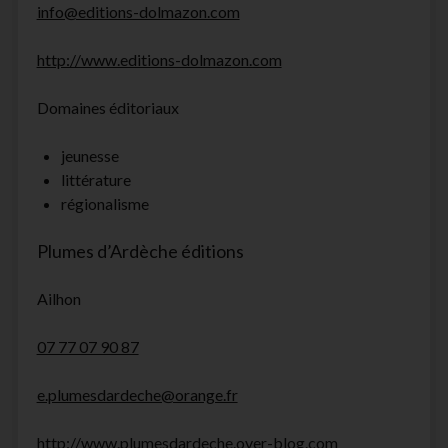
info@editions-dolmazon.com
http://www.editions-dolmazon.com
Domaines éditoriaux
jeunesse
littérature
régionalisme
Plumes d’Ardèche éditions
Ailhon
07 77 07 90 87
e.plumesdardeche@orange.fr
http://www.plumesdardeche.over-blog.com