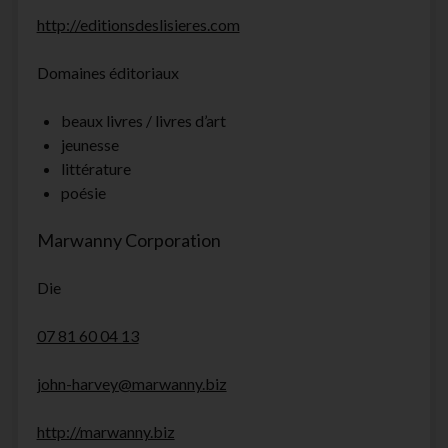
http://editionsdeslisieres.com
Domaines éditoriaux
beaux livres / livres d’art
jeunesse
littérature
poésie
Marwanny Corporation
Die
07 81 60 04 13
john-harvey@marwanny.biz
http://marwanny.biz