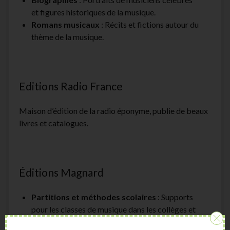
et figures historiques de la musique.
Romans musicaux
: Récits et fictions autour du
thème de la musique.
Editions Radio France
Maison d’édition de la radio éponyme, publie de beaux
livres et catalogues.
Éditions Magnard
Partitions et méthodes scolaires
: Supports
pour les classes de musique dans les collèges et
lycées.