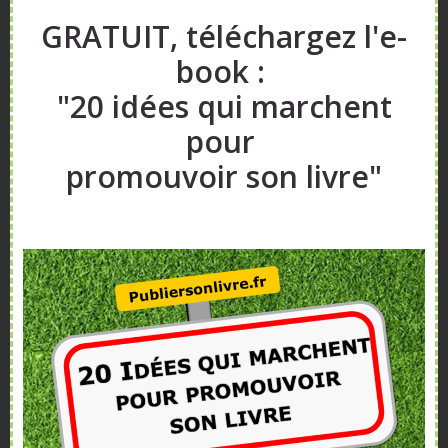
Livres pédagogiques
: Guides et manuels
GRATUIT, téléchargez l'e-
destinés aux enseignants.
book :
"20 idées qui marchent
Éditions Van de Velde
pour
promouvoir son livre"
Méthodes instrumentales
: Guides
d’apprentissage pour divers instruments de
musique.
Partitions pédagogiques
: Partitions
adaptées aux étudiants et aux enseignants de
musique.