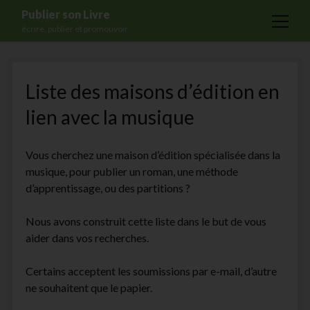
Publier son Livre
open
écrire, publier et promouvoir
menu
Accueil
Liste des maisons d’édition en
Formations
lien avec la musique
Services
Blog
Vous cherchez une maison d’édition spécialisée dans la
Auto-édition
musique, pour publier un roman, une méthode
d’apprentissage, ou des partitions ?
Maisons d’édition
Ecriture
Nous avons construit cette liste dans le but de vous
aider dans vos recherches.
Actualités
A propos
Certains acceptent les soumissions par e-mail, d’autre
ne souhaitent que le papier.
Contact