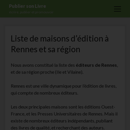
Publier son Livre
open
écrire, publier et promouvoir
menu
Accueil
Liste de maisons d’édition à
Formations
Rennes et sa région
Services
Blog
Nous avons constitué la liste des
éditeurs de Rennes
,
Auto-édition
et de sa région proche (Ile et Vilaine).
Maisons d’édition
Rennes est une ville dynamique pour l’édition de livres,
Ecriture
qui compte de nombreux éditeurs.
Actualités
Les deux principales maisons sont les éditions Ouest-
A propos
France, et les Presses Universitaires de Rennes. Mais il
existe de nombreux éditeurs indépendants, publiant
Contact
des livres de qualité, et recherchant des auteurs.