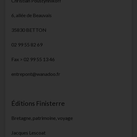
Christian Poustynnikoff
6, allée de Beauvais
35830 BETTON
02 99 55 82 69
Fax > 02 99 55 13 46
entrepont@wanadoo.fr
Éditions Finisterre
Bretagne, patrimoine, voyage
Jacques Lescoat