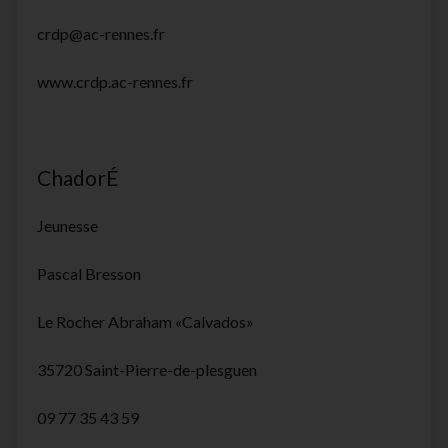
crdp@ac-rennes.fr
www.crdp.ac-rennes.fr
ChadorÉ
Jeunesse
Pascal Bresson
Le Rocher Abraham «Calvados»
35720 Saint-Pierre-de-plesguen
09 77 35 43 59