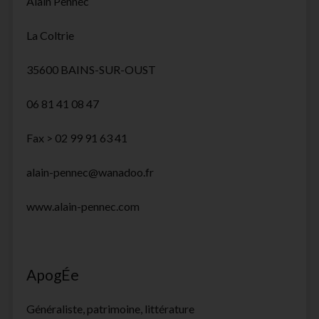
Alain Pennec
La Coltrie
35600 BAINS-SUR-OUST
06 81 41 08 47
Fax > 02 99 91 63 41
alain-pennec@wanadoo.fr
www.alain-pennec.com
ApogÉe
Généraliste, patrimoine, littérature