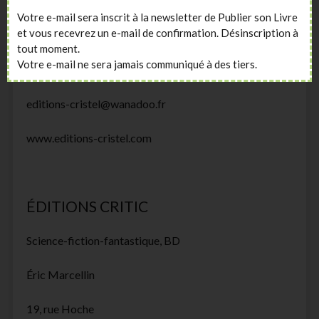
35400 SAINT-MALO
Votre e-mail sera inscrit à la newsletter de Publier son Livre
et vous recevrez un e-mail de confirmation. Désinscription à
02 23 18 19 53
tout moment.
Votre e-mail ne sera jamais communiqué à des tiers.
Fax > 02 23 18 34 39
editions-cristel@wanadoo.fr
www.editions-cristel.com
ÉDITIONS CRITIC
Science-fiction-fantastique, BD
Éric Marcellin
19, rue Hoche