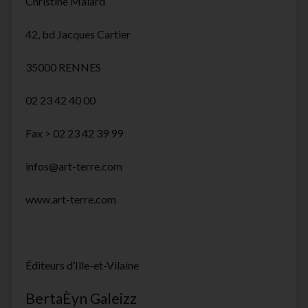
Christine Malard
42, bd Jacques Cartier
35000 RENNES
02 23 42 40 00
Fax > 02 23 42 39 99
infos@art-terre.com
www.art-terre.com
Éditeurs d’Ille-et-Vilaine
BertaÈyn Galeizz