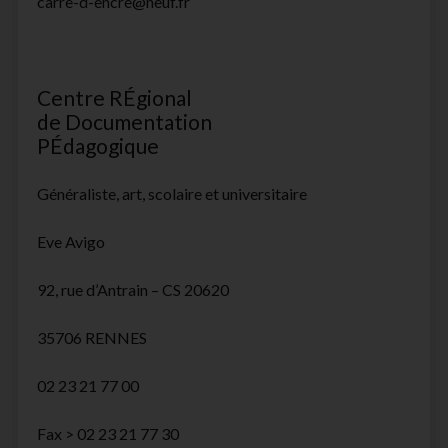
carre-d-encre@neuf.fr
Centre RÉgional
de Documentation
PÉdagogique
Généraliste, art, scolaire et universitaire
Eve Avigo
92, rue d’Antrain – CS 20620
35706 RENNES
02 23 21 77 00
Fax > 02 23 21 77 30