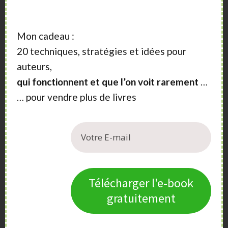
10, bd des Druides
35160 MONTFORT -SUR-MEU
Mon cadeau :
20 techniques, stratégies et idées pour
editionscoyote@apinc.org
auteurs,
qui fonctionnent et que l’on voit rarement
…
http://coyote.apinc.org
… pour vendre plus de livres
Cristel
Beaux-livres, littérature, histoire
Télécharger l'e-book
Élodie Penot
gratuitement
7, avenue Jules Simon