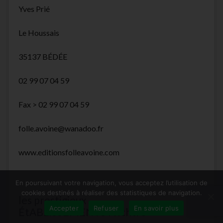
Yves Prié
Le Houssais
35137 BÉDÉE
02 99 07 04 59
Fax > 02 99 07 04 59
folle.avoine@wanadoo.fr
www.editionsfolleavoine.com
En poursuivant votre navigation, vous acceptez l’utilisation de
cookies destinés à réaliser des statistiques de navigation.
les prestigieux
Accepter
Refuser
En savoir plus
ÉtABLISSEMENTS Frichtre