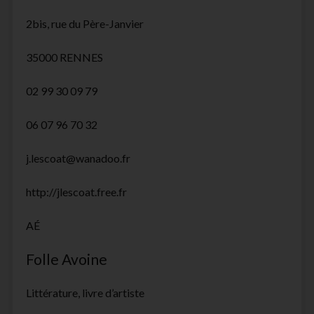
2bis, rue du Père-Janvier
35000 RENNES
02 99 30 09 79
06 07 96 70 32
j.lescoat@wanadoo.fr
http://jlescoat.free.fr
AÉ
Folle Avoine
Littérature, livre d’artiste