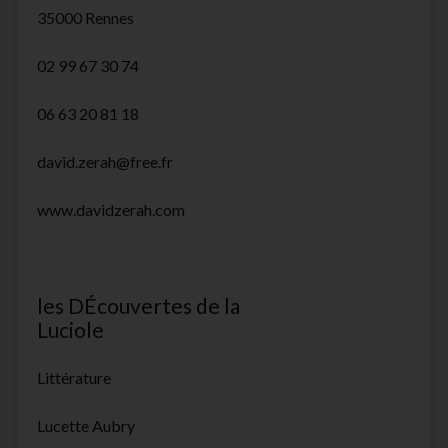
35000 Rennes
02 99 67 30 74
06 63 20 81 18
david.zerah@free.fr
www.davidzerah.com
les DÉcouvertes de la
Luciole
Littérature
Lucette Aubry