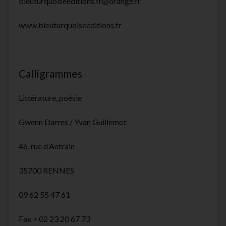
bleuturquoiseeditions.fr@orange.fr
www.bleuturquoiseeditions.fr
Calligrammes
Littérature, poésie
Gwenn Darres / Yvan Guillemot
46, rue d’Antrain
35700 RENNES
09 62 55 47 61
Fax > 02 23 20 67 73