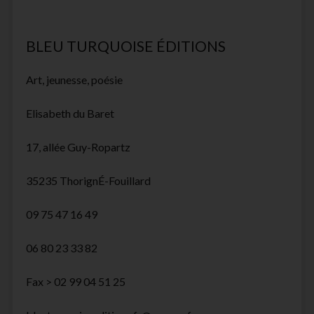
BLEU TURQUOISE ÉDITIONS
Art, jeunesse, poésie
Elisabeth du Baret
17, allée Guy-Ropartz
35235 ThorignÉ-Fouillard
09 75 47 16 49
06 80 23 33 82
Fax > 02 99 04 51 25