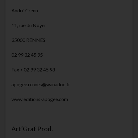
André Crenn
11, rue du Noyer
35000 RENNES
02 99 32 45 95
Fax > 02 99 32 45 98
apogee.rennes@wanadoo.fr
www.editions-apogee.com
Art’Graf Prod.