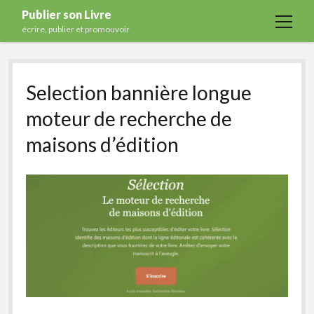
Publier son Livre
open
écrire, publier et promouvoir
menu
Accueil
Selection bannière longue
Formations
moteur de recherche de
Services
maisons d’édition
Blog
Auto-édition
Maisons d’édition
Ecriture
Actualités
A propos
Contact