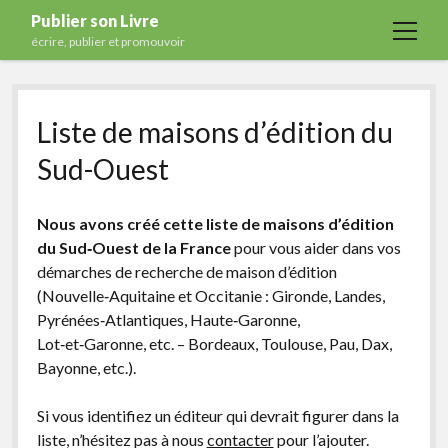
Publier son Livre
open
écrire, publier et promouvoir
menu
Accueil
Liste de maisons d’édition du
Formations
Sud-Ouest
Services
Blog
Nous avons créé cette liste de maisons d’édition
Auto-édition
du Sud‑Ouest de la France
pour vous aider dans vos
démarches de recherche de maison d’édition
Maisons d’édition
(Nouvelle‑Aquitaine et Occitanie : Gironde, Landes,
Ecriture
Pyrénées‑Atlantiques, Haute‑Garonne,
Lot‑et‑Garonne, etc. – Bordeaux, Toulouse, Pau, Dax,
Actualités
Bayonne, etc.).
A propos
Si vous identifiez un éditeur qui devrait figurer dans la
Contact
liste, n’hésitez pas à nous
contacter
pour l’ajouter.