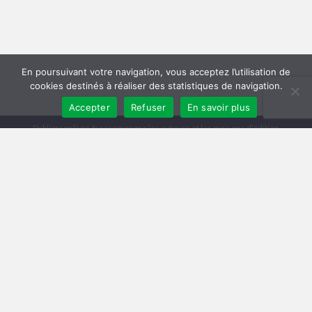
En poursuivant votre navigation, vous acceptez l’utilisation de
cookies destinés à réaliser des statistiques de navigation.
Accepter
Refuser
En savoir plus
Publiersonlivre.fr accompagne les auteurs et les maisons d'édition
indépendantes, en proposant des formations pour promouvoir son livre,
et publier en autoédition. Notre équipe souhaite offrir les meilleurs
conseils et permettre aux auteurs de toucher plus de lecteurs, avec une
publication de qualité, et une démarche professionnelle.
A travers notre réseau de partenaires, nous intervenons à toutes les
étapes : relecture, mise en page, création de couverture, publication
broché et e-book, promotion du livre, publicité pour le livre sur Facebook
et Amazon.
Comment publier un livre ? Les différentes méthodes
Trouver un éditeur et se faire publier
|
Publier en auto-édition : le guide
|
Diagnostic et Accompagnement Littéraire
Publicar un libro en amazon