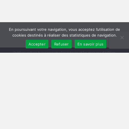
En poursuivant votre navigation, vous acceptez l’utilisation de
cookies destinés à réaliser des statistiques de navigation.
Accepter
Refuser
En savoir plus
Publiersonlivre.fr accompagne les auteurs et les maisons d'édition
indépendantes, en proposant des formations pour promouvoir son livre,
et publier en autoédition. Notre équipe souhaite offrir les meilleurs
conseils et permettre aux auteurs de toucher plus de lecteurs, avec une
publication de qualité, et une démarche professionnelle.
A travers notre réseau de partenaires, nous intervenons à toutes les
étapes : relecture, mise en page, création de couverture, publication
broché et e-book, promotion du livre, publicité pour le livre sur Facebook
et Amazon.
Comment publier un livre ? Les différentes méthodes
Trouver un éditeur et se faire publier
|
Publier en auto-édition : le guide
|
Diagnostic et Accompagnement Littéraire
Publicar un libro en amazon