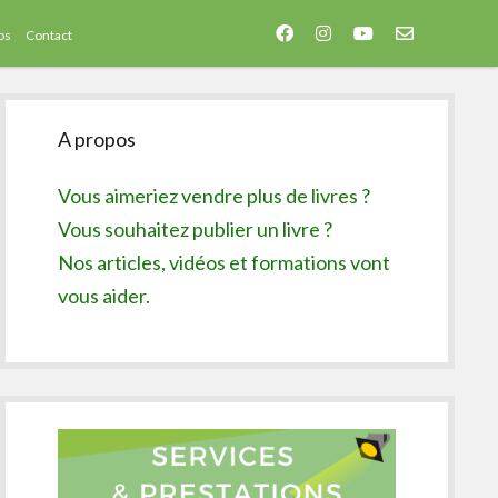
facebook
instagram
youtube
email-
os
Contact
form
Sidebar
A propos
Vous aimeriez vendre plus de livres ?
Vous souhaitez publier un livre ?
Nos articles, vidéos et formations vont
vous aider.