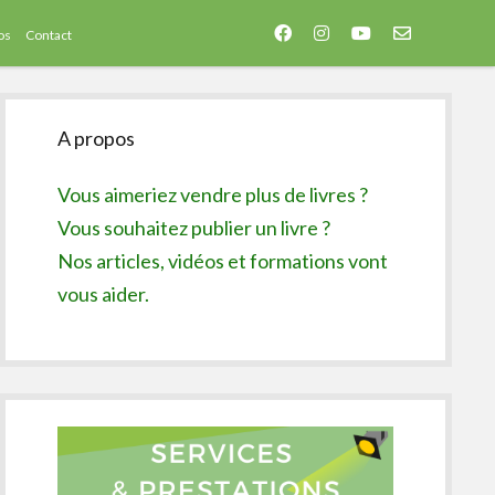
facebook
instagram
youtube
email-
os
Contact
form
Sidebar
A propos
Vous aimeriez vendre plus de livres ?
Vous souhaitez publier un livre ?
Nos articles, vidéos et formations vont
vous aider.