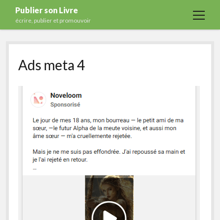
Publier son Livre
open
écrire, publier et promouvoir
menu
Accueil
Ads meta 4
Formations
Services
Blog
Auto-édition
Maisons d’édition
Ecriture
Actualités
A propos
Contact