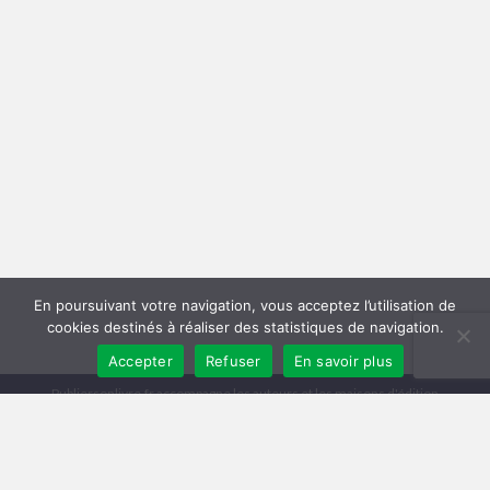
En poursuivant votre navigation, vous acceptez l’utilisation de
cookies destinés à réaliser des statistiques de navigation.
Accepter
Refuser
En savoir plus
Publiersonlivre.fr accompagne les auteurs et les maisons d'édition
indépendantes, en proposant des formations pour promouvoir son livre,
et publier en autoédition. Notre équipe souhaite offrir les meilleurs
conseils et permettre aux auteurs de toucher plus de lecteurs, avec une
publication de qualité, et une démarche professionnelle.