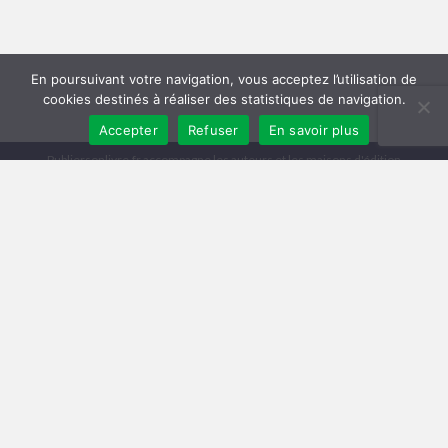
En poursuivant votre navigation, vous acceptez l’utilisation de
cookies destinés à réaliser des statistiques de navigation.
Accepter
Refuser
En savoir plus
Publiersonlivre.fr accompagne les auteurs et les maisons d'édition
indépendantes, en proposant des formations pour promouvoir son livre,
et publier en autoédition. Notre équipe souhaite offrir les meilleurs
conseils et permettre aux auteurs de toucher plus de lecteurs, avec une
publication de qualité, et une démarche professionnelle.
A travers notre réseau de partenaires, nous intervenons à toutes les
étapes : relecture, mise en page, création de couverture, publication
broché et e-book, promotion du livre, publicité pour le livre sur Facebook
et Amazon.
Comment publier un livre ? Les différentes méthodes
Trouver un éditeur et se faire publier
|
Publier en auto-édition : le guide
|
Diagnostic et Accompagnement Littéraire
Publicar un libro en amazon
Mentions légales
Conditions Générales de Vente