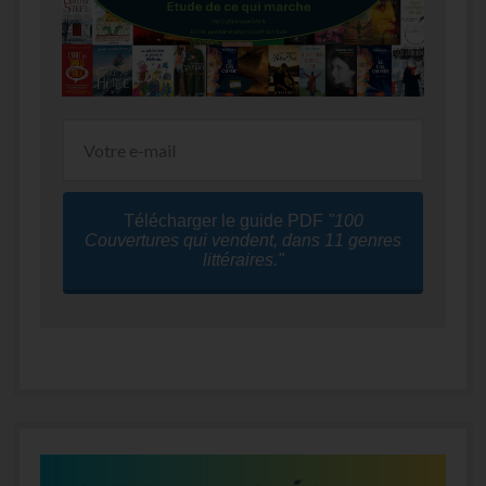
Télécharger le guide PDF
"100
Couvertures qui vendent, dans 11 genres
littéraires."