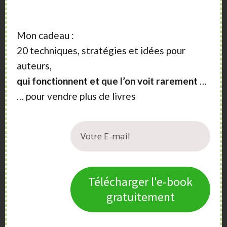
A tout de suite =>
Lire les meilleurs articles
|
Nos Formations
|
Mon cadeau :
Nous contacter
20 techniques, stratégies et idées pour
auteurs,
qui fonctionnent et que l’on voit rarement
…
… pour vendre plus de livres
Sidebar
A propos
Vous aimeriez vendre plus de livres ?
Vous souhaitez publier un livre ?
Télécharger l'e-book
Nos articles, vidéos et formations vont vous
gratuitement
aider.