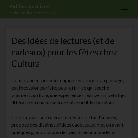
Publier son Livre
open
écrire, publier et promouvoir
menu
Accueil
Des idées de lectures (et de
Formations
cadeaux) pour les fêtes chez
Services
Cultura
Blog
Auto-édition
La fin d’année, période magique et propice au partage,
Maisons d’édition
est l’occasion parfaite pour offrir ce qui touche
vraiment : un livre, une expérience créative, un bel objet
Ecriture
littéraire ou une ressource qui nourrit les passions.
Actualités
Cultura, avec son opération « Fêtes de fin d’année »,
A propos
propose des dizaines d’idées cadeaux, et met en avant
Contact
quelques grands coups de cœur à recommander à