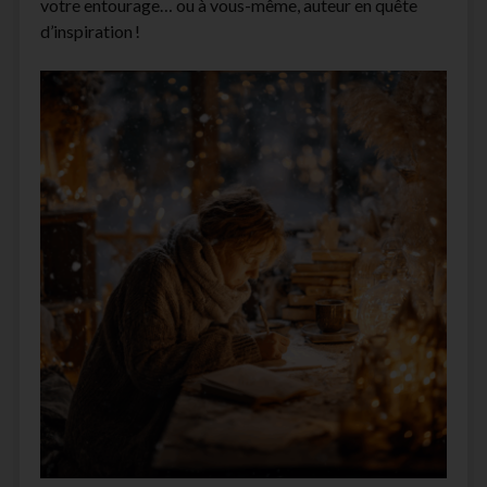
votre entourage… ou à vous-même, auteur en quête
facebook
instagram
youtube
email-
d’inspiration !
form