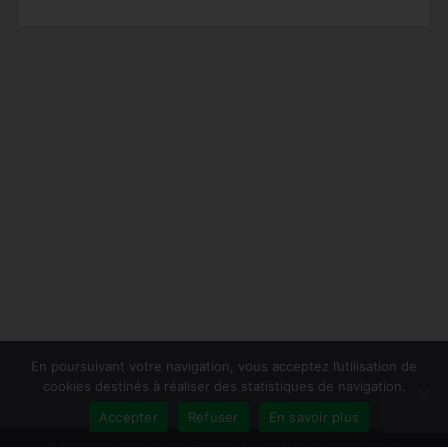
En poursuivant votre navigation, vous acceptez l’utilisation de
cookies destinés à réaliser des statistiques de navigation.
Accepter
Refuser
En savoir plus
Publiersonlivre.fr accompagne les auteurs et les maisons d'édition