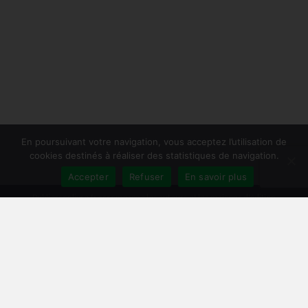
En poursuivant votre navigation, vous acceptez l’utilisation de
cookies destinés à réaliser des statistiques de navigation.
Accepter
Refuser
En savoir plus
Publiersonlivre.fr accompagne les auteurs et les maisons d'édition
indépendantes, en proposant des formations pour promouvoir son livre,
et publier en autoédition. Notre équipe souhaite offrir les meilleurs
conseils et permettre aux auteurs de toucher plus de lecteurs, avec une
publication de qualité, et une démarche professionnelle.
A travers notre réseau de partenaires, nous intervenons à toutes les
étapes : relecture, mise en page, création de couverture, publication
broché et e-book, promotion du livre, publicité pour le livre sur Facebook
et Amazon.