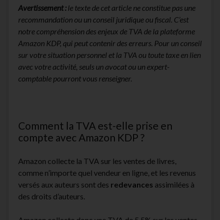
Avertissement :
le texte de cet article ne constitue pas une
facebook
instagram
youtube
email-
recommandation ou un conseil juridique ou fiscal. C’est
form
notre compréhension des enjeux de TVA de la plateforme
Amazon KDP, qui peut contenir des erreurs. Pour un conseil
sur votre situation personnel et la TVA ou toute taxe en lien
avec votre activité, seuls un avocat ou un expert-
comptable pourront vous renseigner.
Comment la TVA est-elle prise en
compte avec Amazon KDP ?
Amazon collecte la TVA sur les ventes de livres,
comme n’importe quel vendeur en ligne, et les revenus
versés aux auteurs sont des
redevances
assimilées à
des droits d’auteurs.
Amazon collecte donc une TVA de 5,5% sur les ventes