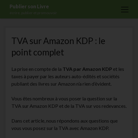
Publier son Livre
open
écrire, publier et promouvoir
menu
Accueil
TVA sur Amazon KDP : le
Formations
point complet
Services
Blog
La prise en compte de la
TVA par Amazon KDP
et les
Auto-édition
taxes à payer par les auteurs auto-édités et sociétés
publiant des livres sur Amazon n’a rien d’évident.
Maisons d’édition
Ecriture
Vous êtes nombreux à vous poser la question sur la
TVA sur Amazon KDP et de la TVA sur vos redevances.
Actualités
A propos
Dans cet article, nous répondons aux questions que
vous vous posez sur la TVA avec Amazon KDP.
Contact